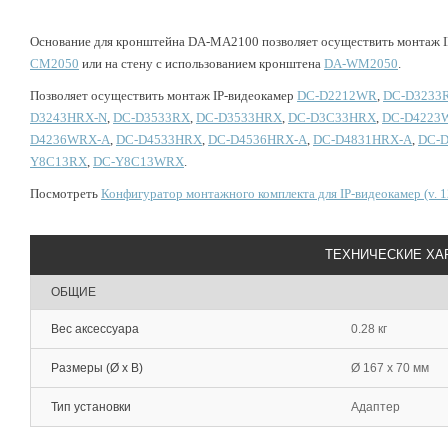
Основание для кронштейна DA-MA2100 позволяет осуществить монтаж I
CM2050
или на стену с использованием кронштена
DA-WM2050
.
Позволяет осуществить монтаж IP-видеокамер
DC-D2212WR
,
DC-D3233
D3243HRX-N
,
DC-D3533RX
,
DC-D3533HRX
,
DC-D3C33HRX
,
DC-D4223
D4236WRX-A
,
DC-D4533HRX
,
DC-D4536HRX-A
,
DC-D4831HRX-A
,
DC-
Y8C13RX
,
DC-Y8C13WRX
.
Посмотреть
Конфигуратор монтажного комплекта для IP-видеокамер (v. 1
ТЕХНИЧЕСКИЕ ХА
ОБЩИЕ
Вес аксессуара
0.28 кг
Размеры (Ø x В)
Ø 167 x 70 мм
Тип установки
Адаптер