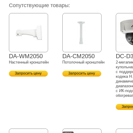
Сопутствующие товары:
DA-WM2050
DA-CM2050
DC-D
Настенный кронштейн
Потолочный кронштейн
2-мегапи
купольна
с поддер
Запросить цену
Запросить цену
кодека H
динамич
диапазо
с
ИК-под
обогрева
Запро