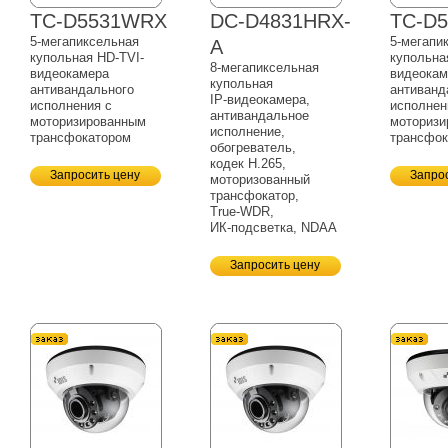
TC-D5531WRX
DC-D4831HRX-
TC-D
5-мегапиксельная
5-мегапи
A
купольная HD-TVI-
купольна
8-мегапиксельная
видеокамера
видеокам
купольная
антивандального
антиванд
IP-видеокамера,
исполнения c
исполнен
антивандальное
моторизированным
моторизи
исполнение,
трансфокатором
трансфок
обогреватель,
кодек H.265,
Запросить цену
Запро
моторизованный
трансфокатор,
True-WDR,
ИК-подсветка,
NDAA
Запросить цену