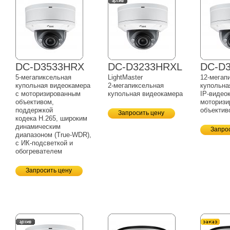
DC-D3533HRX
DC-D3233HRXL
DC-D
5-мегапиксельная
LightMaster
12-мегап
купольная видеокамера
2-мегапиксельная
купольна
с моторизированным
купольная видеокамера
IP-видео
объективом,
моторизи
поддержкой
объектив
Запросить цену
кодека H.265, широким
динамическим
Запро
диапазоном
(True-WDR),
с
ИК-подсветкой
и
обогревателем
Запросить цену