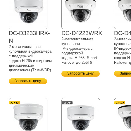
DC-D3233HRX-
DC-D4223WRX
DC-D
2-мегапиксельная
2-мегапи
N
купольная
купольна
2-мегапиксельная
IP-видеокамера
с
IP-видео
купольная видеокамера
поддержкой
поддерж
с поддержкой
кодека H.265, Smart
кодека H
кодека H.265 и широким
Failover до 256Гб
Failover 
динамическим
диапазоном
(True-WDR)
Запросить цену
Запро
Запросить цену