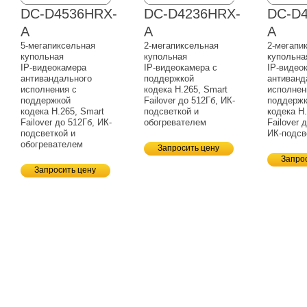
DC-D4536HRX-
DC-D4236HRX-
DC-D
A
A
A
5-мегапиксельная
2-мегапиксельная
2-мегапи
купольная
купольная
купольна
IP-видеокамера
IP-видеокамера
с
IP-видео
антивандального
поддержкой
антиванд
исполнения с
кодека H.265, Smart
исполнен
поддержкой
Failover до 512Гб,
ИК-
поддерж
кодека H.265, Smart
подсветкой и
кодека H.
Failover до 512Гб,
ИК-
обогревателем
Failover 
подсветкой и
ИК-подсв
обогревателем
Запросить цену
Запро
Запросить цену