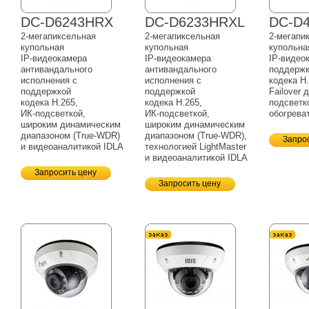
DC-D6243HRX
DC-D6233HRXL
DC-D
2-мегапиксельная
2-мегапиксельная
2-мегапи
купольная
купольная
купольна
IP-видеокамера
IP-видеокамера
IP-видео
антивандального
антивандального
поддерж
исполнения с
исполнения с
кодека H.
поддержкой
поддержкой
Failover 
кодека H.265,
кодека H.265,
подсветк
ИК-подсветкой,
ИК-подсветкой,
обогрева
широким динамическим
широким динамическим
диапазоном
(True-WDR)
диапазоном
(True-WDR),
Запро
и видеоаналитикой IDLA
технологией LightMaster
и видеоаналитикой IDLA
Запросить цену
Запросить цену