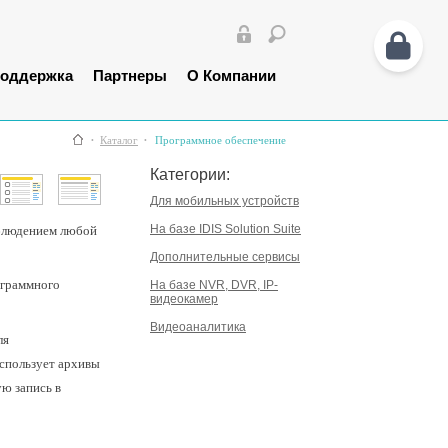
оддержка
Партнеры
О Компании
Каталог
Программное обеспечение
Категории:
Для мобильных устройств
На базе IDIS Solution Suite
аблюдением любой
Дополнительные сервисы
ограммного
На базе NVR, DVR, IP-
видеокамер
Видеоаналитика
ля
использует архивы
ую запись в