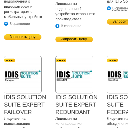
подключения к
для IDIS Sol
Лицензия на
видеокамерам и
В сравне
подключение 1
регистраторам с
устройства стороннего
мобильных устройств
производителя
Запросит
В сравнение
В сравнение
Запросить цену
Запросить цену
IDIS SOLUTION
IDIS SOLUTION
IDIS S
SUITE EXPERT
SUITE EXPERT
SUITE
FAILOVER
REDUNDANT
FEDER
Лицензия на
Лицензия на
Лицензия н
использование
использование
объединени