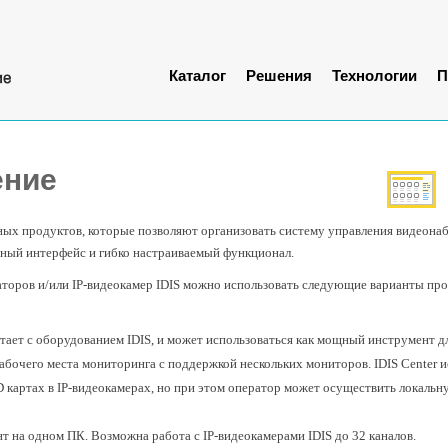
Каталог
Решения
Технологии
П
ение
ных продуктов, которые позволяют организовать систему управления видеон
ный интерфейс и гибко настраиваемый функционал.
аторов и/или IP-видеокамер IDIS можно использовать следующие варианты пр
ботает с оборудованием IDIS, и может использоваться как мощный инструмент д
абочего места мониторинга с поддержкой нескольких мониторов. IDIS Center 
D картах в IP-видеокамерах, но при этом оператор может осуществить локальн
иент на одном ПК. Возможна работа с IP-видеокамерами IDIS до 32 каналов.