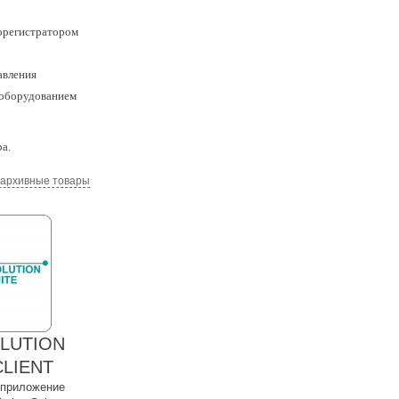
еорегистратором
авления
с оборудованием
а.
 архивные товары
OLUTION
CLIENT
 приложение