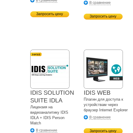
В сравнение
В сравнение
Запросить цену
Запросить цену
IDIS SOLUTION
IDIS WEB
SUITE IDLA
Плагин для доступа к
устройствам через
Лицензия на
браузер Internet Explorer
видеоаналитику IDIS
В сравнение
IDLA + IDIS Person
Match
В сравнение
Запросить цену