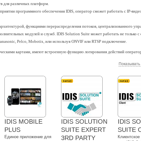
тв для различных платформ.
дприятии программного обеспечения IDIS, оператор сможет работать с IP-вид
ой архитектурой, функциями перераспределения потоков, централизованного упр
лнительных модулей и служб. IDIS Solution Suite может работать не только 
 Panasonic, Pelco, Mobotix, или используя ONVIF или RTSP подключение.
ическими картами, имеют встроенную функцию логирования действий оператор
Показывать
IDIS MOBILE
IDIS SOLUTION
IDIS S
PLUS
SUITE EXPERT
SUITE 
Единое приложение для
3RD PARTY
Клиентское