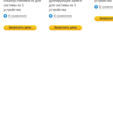
отказоустойчивости для
дублирующей записи
устройства
системы из 1
для системы из 1
В сравне
устройства
устройства
В сравнение
В сравнение
Запросит
Запросить цену
Запросить цену