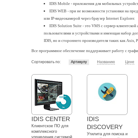
IDIS Mobile - приложения для мобильных устройс
IDIS WEB - при не возможности установки на пре
или IP-видеокамерой через браузер Internet Explorer.
IDIS Solution Suite - это VMS с сервер-клиентск
пользователями и устройствами и имеющая набор допо
IDIS, но и стороннего производителя таких как Axis,
Все программное обеспечение поддерживает работу с граф
Сортировать по:
Артикулу
Названию
Цене
IDIS CENTER
IDIS
Клиентское ПО для
DISCOVERY
комплексного
Утилита для поиска и
управления системой