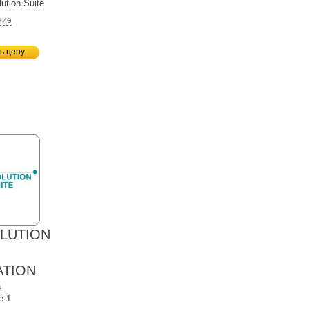
ution Suite
ние
ь цену
OLUTION
ATION
а
е 1