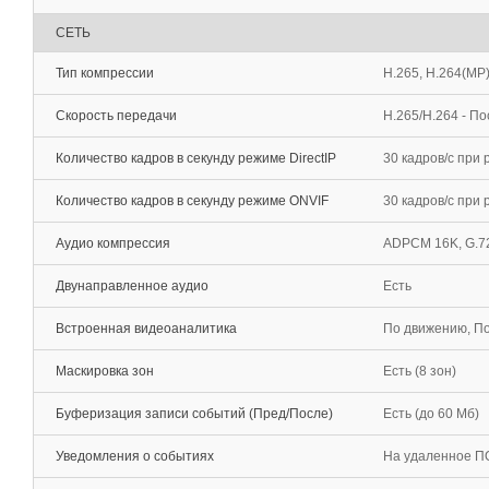
СЕТЬ
Тип компрессии
H.265, H.264(MP
Скорость передачи
H.265/H.264 - П
Количество кадров в секунду режиме DirectIP
30 кадров/с при
Количество кадров в секунду режиме ONVIF
30 кадров/c при
Аудио компрессия
ADPCM 16K, G.72
Двунаправленное аудио
Есть
Встроенная видеоаналитика
По движению, По
Маскировка зон
Есть (8 зон)
Буферизация записи событий (Пред/После)
Есть (до 60 Мб)
Уведомления о событиях
На удаленное ПО