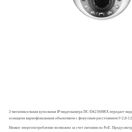
2-мегапиксельная купольная IP-видеокамера DC-D4236НRX передает видео
оснащена вариофокальным объективом с фокусным расстоянием f=2,8-12 
Низкое энергопотребление возможно за счет питания по PoE. Предусмот