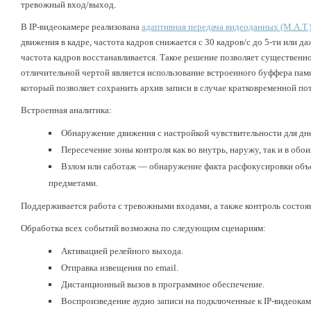
тревожный вход/выход.
В IP-видеокамере реализована
адаптивная передача видеоданных (M.A.T.
движения в кадре, частота кадров снижается с 30 кадров/с до 5-ти или 
частота кадров восстанавливается. Такое решение позволяет существенн
отличительной чертой является использование встроенного буффера памят
который позволяет сохранить архив записи в случае кратковременной пот
Встроенная аналитика:
Обнаружение движения с настройкой чувствительности для дне
Пересечение зоны контроля как во внутрь, наружу, так и в обо
Взлом или саботаж — обнаружение факта расфокусировки объе
предметами.
Поддерживается работа с тревожными входами, а также контроль состоя
Обработка всех событий возможна по следующим сценариям:
Активацией релейного выхода.
Отправка извещения по email.
Дистанционный вызов в программное обеспечение.
Воспроизведение аудио записи на подключенные к IP-видеока