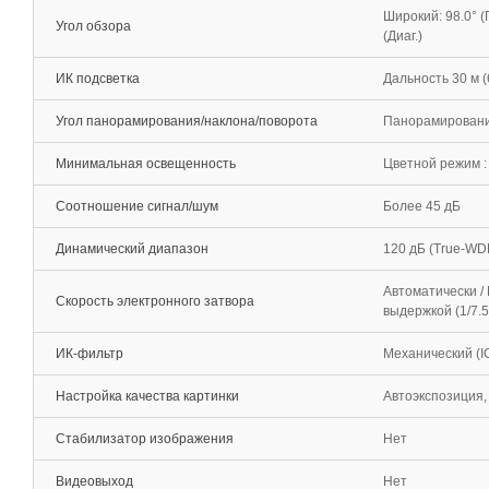
Широкий: 98.0° (Го
Угол обзора
(Диаг.)
ИК подсветка
Дальность 30 м 
Угол панорамирования/наклона/поворота
Панорамирование:
Минимальная освещенность
Цветной режим : 
Соотношение сигнал/шум
Более 45 дБ
Динамический диапазон
120 дБ (True-WD
Автоматически /
Скорость электронного затвора
выдержкой (1/7.5
ИК-фильтр
Механический (I
Настройка качества картинки
Автоэкспозиция,
Стабилизатор изображения
Нет
Видеовыход
Нет