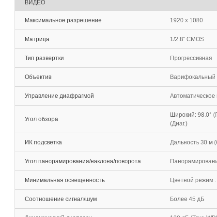
ВИДЕО
Максимальное разрешение
1920 x 1080
Матрица
1/2.8" CMOS
Тип развертки
Прогрессивная
Объектив
Варифокальный (f=
Управление диафрагмой
Автоматическое 
Широкий: 98.0° (Го
Угол обзора
(Диаг.)
ИК подсветка
Дальность 30 м 
Угол панорамирования/наклона/поворота
Панорамирование:
Минимальная освещенность
Цветной режим : 
Соотношение сигнал/шум
Более 45 дБ