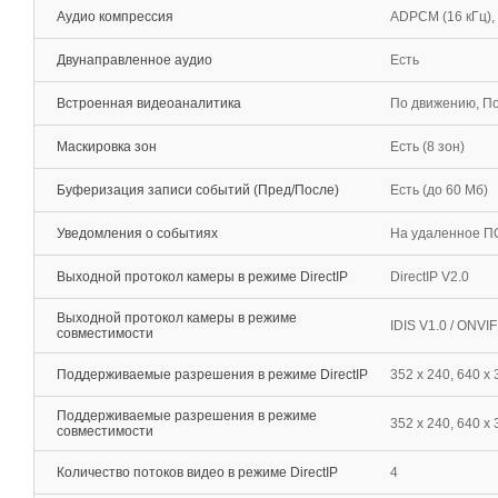
Аудио компрессия
ADPCM (16 кГц), G
Двунаправленное аудио
Есть
Встроенная видеоаналитика
По движению, По
Маскировка зон
Есть (8 зон)
Буферизация записи событий (Пред/После)
Есть (до 60 Мб)
Уведомления о событиях
На удаленное ПО
Выходной протокол камеры в режиме DirectIP
DirectIP V2.0
Выходной протокол камеры в режиме
IDIS V1.0 / ONVI
совместимости
Поддерживаемые разрешения в режиме DirectIP
352 x 240, 640 x 
Поддерживаемые разрешения в режиме
352 x 240, 640 х
совместимости
Количество потоков видео в режиме DirectIP
4