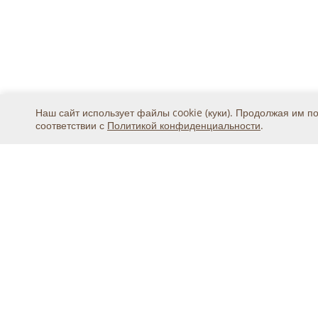
Наш сайт использует файлы cookie (куки). Продолжая им п
соответствии с
Политикой конфиденциальности
.
Москва, ул. 2-я Магистральная, дом 8А, стр.1, подъ
тел.
+7 (495) 369-25-20
© 2015 - 2026, ООО «Авикс ДЦ» (ОГРН: 11677468131