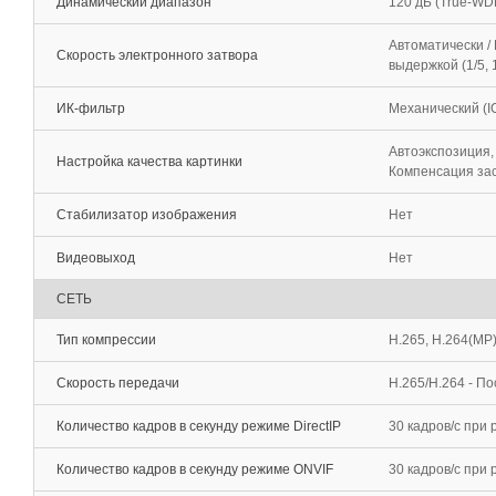
Динамический диапазон
120 дБ (True-WD
Автоматически /
Скорость электронного затвора
выдержкой (1/5, 1
ИК-фильтр
Механический (I
Автоэкспозиция,
Настройка качества картинки
Компенсация зас
Стабилизатор изображения
Нет
Видеовыход
Нет
СЕТЬ
Тип компрессии
H.265, H.264(MP
Скорость передачи
H.265/H.264 - П
Количество кадров в секунду режиме DirectIP
30 кадров/с при
Количество кадров в секунду режиме ONVIF
30 кадров/c при