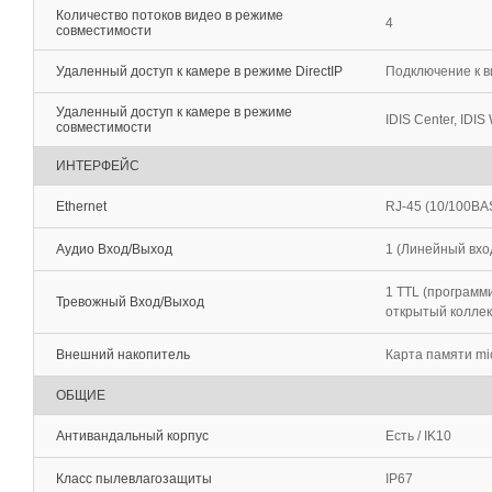
Количество потоков видео в режиме
4
совместимости
Удаленный доступ к камере в режиме DirectIP
Подключение к в
Удаленный доступ к камере в режиме
IDIS Center, IDIS 
совместимости
ИНТЕРФЕЙС
Ethernet
RJ-45 (10/100BA
Аудио Вход/Выход
1 (Линейный вход
1 TTL (программи
Тревожный Вход/Выход
открытый колле
Внешний накопитель
Карта памяти mic
ОБЩИЕ
Антивандальный корпус
Есть / IK10
Класс пылевлагозащиты
IP67