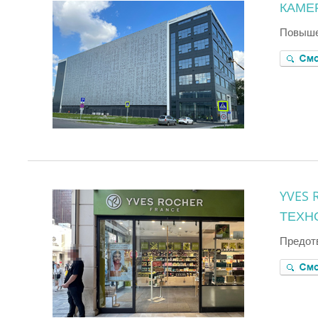
КАМЕ
Повыше
YVES
ТЕХНО
Предот