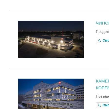
ЧИПС
Предот
КАМЕ
КОРП
Повыше