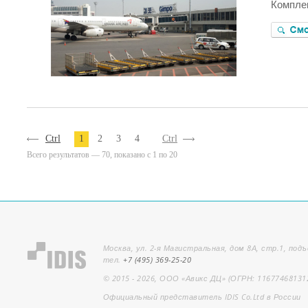
Комплек
Ctrl
1
2
3
4
Ctrl
Всего результатов — 70, показано с 1 по 20
Москва, ул. 2-я Магистральная, дом 8А, стр.1, подъ
тел.
+7 (495) 369-25-20
© 2015 - 2026, ООО «Авикс ДЦ» (ОГРН: 11677468131
Официальный представитель IDIS Co.Ltd в России