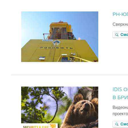
РН-Ю
Сверхн
IDIS
В БР
Видеон
проекто