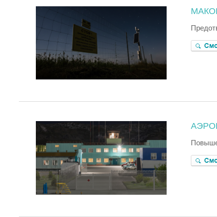
МАКО
Предот
АЭРО
Повыше