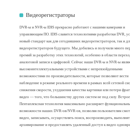
Видеорегистраторы
DVR-ы и NVR-ы IDIS прекрасно работают с нашими камерами и
управляющим ПО. IDIS славится технологиями разработки DVR, ус
новый стандарт как для сегодняшних видеорегистраторов, так и дл
видеорегистраторов будущего. Мы добились и получили много пе
премий за разработку этих технологий, особенно в области перехо
аналоговой записи к цифровой. Сейчас наши DVR-ы и NVR-ы явля
высокоинтеллектуальными устройствами с непревзойденными
возможностями по производительности, которые позволяют вести
наблюдение в режиме реального времени в рамках всей сетевой си
снижения скорости, ухудшения качества картинки или потери фра
видео — того, что большинству других систем не под силу. Встро
Пентаплексная технология максимально расширяет функциональн
возможности наших DVR-ов/NVR-ов, позволяя пользователям смот
видео, записывать, осуществлять поиск, воспроизводить, выполнят
архивирование и предоставлять удаленный доступ к видео одновр