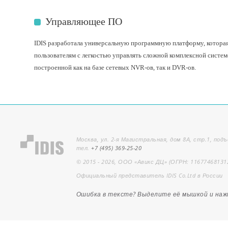
Управляющее ПО
IDIS разработала универсальную программную платформу, которая
пользователям с легкостью управлять сложной комплексной систем
построенной как на базе сетевых NVR-ов, так и DVR-ов.
Москва, ул. 2-я Магистральная, дом 8А, стр.1, подъ
тел.
+7 (495) 369-25-20
© 2015 - 2026, ООО «Авикс ДЦ» (ОГРН: 11677468131
Официальный представитель IDIS Co.Ltd в России
Ошибка в тексте? Выделите её мышкой и на