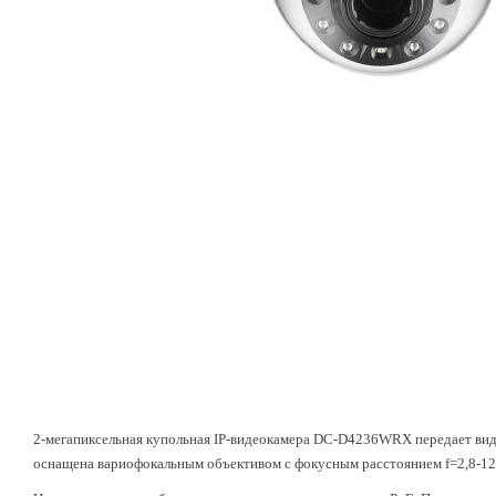
2-мегапиксельная купольная IP-видеокамера DC-D4236WRX передает видео
оснащена вариофокальным объективом с фокусным расстоянием f=2,8-12