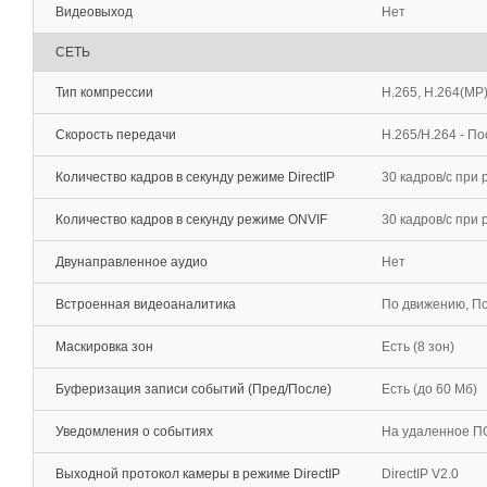
Видеовыход
Нет
СЕТЬ
Тип компрессии
H.265, H.264(MP
Скорость передачи
H.265/H.264 - П
Количество кадров в секунду режиме DirectIP
30 кадров/с при
Количество кадров в секунду режиме ONVIF
30 кадров/c при
Двунаправленное аудио
Нет
Встроенная видеоаналитика
По движению, По
Маскировка зон
Есть (8 зон)
Буферизация записи событий (Пред/После)
Есть (до 60 Мб)
Уведомления о событиях
На удаленное ПО
Выходной протокол камеры в режиме DirectIP
DirectIP V2.0