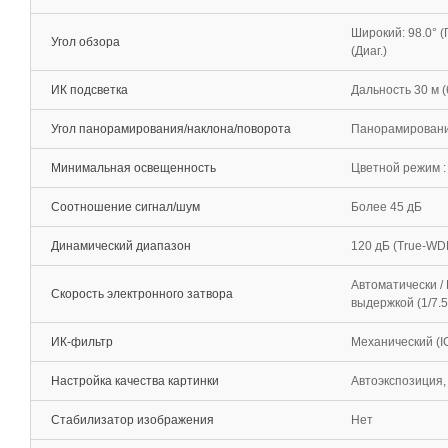
Широкий: 98.0° (Го
Угол обзора
(Диаг.)
ИК подсветка
Дальность 30 м 
Угол панорамирования/наклона/поворота
Панорамирование:
Минимальная освещенность
Цветной режим : 
Соотношение сигнал/шум
Более 45 дБ
Динамический диапазон
120 дБ (True-WD
Автоматически /
Скорость электронного затвора
выдержкой (1/7.5
ИК-фильтр
Механический (I
Настройка качества картинки
Автоэкспозиция,
Стабилизатор изображения
Нет