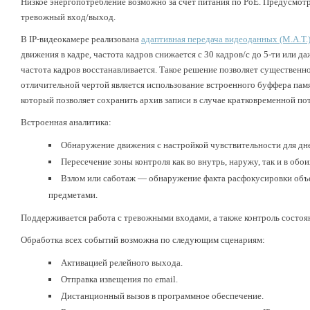
Низкое энергопотребление возможно за счет питания по PoE. Предусмот
тревожный вход/выход.
В IP-видеокамере реализована
адаптивная передача видеоданных (M.A.T.
движения в кадре, частота кадров снижается с 30 кадров/с до 5-ти или 
частота кадров восстанавливается. Такое решение позволяет существенн
отличительной чертой является использование встроенного буффера памят
который позволяет сохранить архив записи в случае кратковременной пот
Встроенная аналитика:
Обнаружение движения с настройкой чувствительности для дне
Пересечение зоны контроля как во внутрь, наружу, так и в обо
Взлом или саботаж — обнаружение факта расфокусировки объе
предметами.
Поддерживается работа с тревожными входами, а также контроль состоя
Обработка всех событий возможна по следующим сценариям:
Активацией релейного выхода.
Отправка извещения по email.
Дистанционный вызов в программное обеспечение.