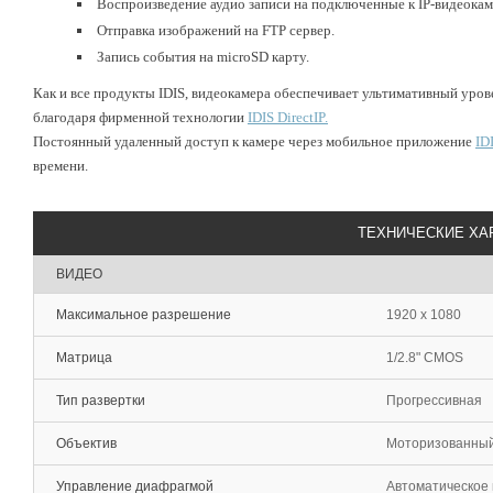
Воспроизведение аудио записи на подключенные к IP-видеока
Отправка изображений на FTP сервер.
Запись события на microSD карту.
Как и все продукты IDIS, видеокамера обеспечивает ультимативный уров
благодаря фирменной технологии
IDIS DirectIP.
Постоянный удаленный доступ к камере через мобильное приложение
ID
времени.
ТЕХНИЧЕСКИЕ ХА
ВИДЕО
Максимальное разрешение
1920 x 1080
Матрица
1/2.8" CMOS
Тип развертки
Прогрессивная
Объектив
Моторизованный т
Управление диафрагмой
Автоматическое 