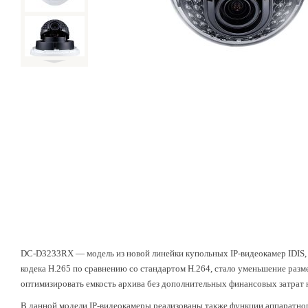
DC-D3233RX — модель из новой линейки купольных IP-видеокамер IDIS
кодека H.265 по сравнению со стандартом H.264, стало уменьшение разме
оптимизировать емкость архива без дополнительных финансовых затрат 
В данной модели IP-видеокамеры реализованы также функции аппаратно