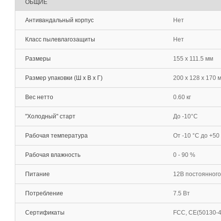
ОБЩИЕ
Антивандальный корпус
Нет
Класс пылевлагозащиты
Нет
Размеры
155 x 111.5 мм
Размер упаковки (Ш х В х Г)
200 x 128 x 170 
Вес нетто
0.60 кг
"Холодный" старт
До -10°С
Рабочая температура
От -10 °С до +50
Рабочая влажность
0 - 90 %
Питание
12В постоянного 
Потребление
7.5 Вт
Сертификаты
FCC, CE(50130-4