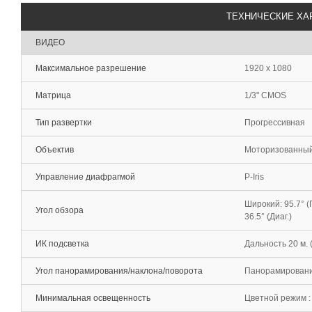
ТЕХНИЧЕСКИЕ ХА
ВИДЕО
Максимальное разрешение
1920 x 1080
Матрица
1/3" CMOS
Тип развертки
Прогрессивная
Объектив
Моторизованный о
Управление диафрагмой
P-Iris
Широкий: 95.7° (Го
Угол обзора
36.5° (Диаг.)
ИК подсветка
Дальность 20 м. 
Угол панорамирования/наклона/поворота
Панорамирование: 
Минимальная освещенность
Цветной режим : 