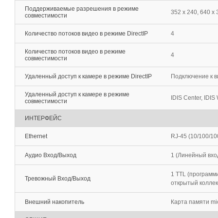
Поддерживаемые разрешения в режиме
352 x 240, 640 х 
совместимости
Количество потоков видео в режиме DirectIP
4
Количество потоков видео в режиме
4
совместимости
Удаленный доступ к камере в режиме DirectIP
Подключение к в
Удаленный доступ к камере в режиме
IDIS Center, IDIS 
совместимости
ИНТЕРФЕЙС
Ethernet
RJ-45 (10/100/1
Аудио Вход/Выход
1 (Линейный вход
1 TTL (программи
Тревожный Вход/Выход
открытый колле
Внешний накопитель
Карта памяти mic