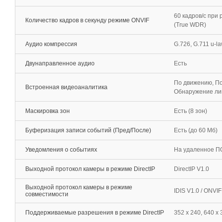
60 кадров/c при
Количество кадров в секунду режиме ONVIF
(True WDR)
Аудио компрессия
G.726, G.711 u-la
Двунаправленное аудио
Есть
По движению, По
Встроенная видеоаналитика
Обнаружение ли
Маскировка зон
Есть (8 зон)
Буферизация записи событий (Пред/После)
Есть (до 60 Мб)
Уведомления о событиях
На удаленное ПО
Выходной протокол камеры в режиме DirectIP
DirectIP V1.0
Выходной протокол камеры в режиме
IDIS V1.0 / ONVI
совместимости
Поддерживаемые разрешения в режиме DirectIP
352 x 240, 640 x 