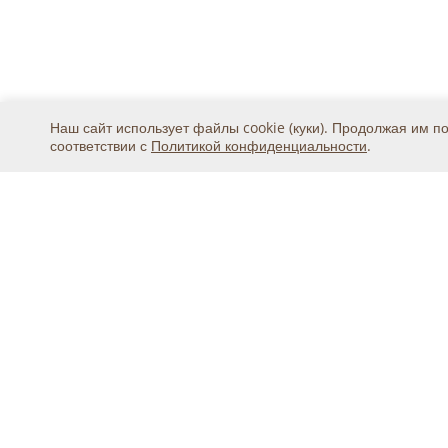
Наш сайт использует файлы cookie (куки). Продолжая им п
соответствии с
Политикой конфиденциальности
.
Москва, ул. 2-я Магистральная, дом 8А, стр.1, подъ
тел.
+7 (495) 369-25-20
© 2015 - 2026, ООО «Авикс ДЦ» (ОГРН: 11677468131
Официальный представитель IDIS Co.Ltd в России