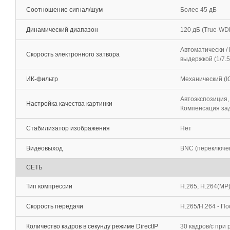
Соотношение сигнал/шум
Более 45 дБ
Динамический диапазон
120 дБ (True-WD
Автоматически /
Скорость электронного затвора
выдержкой (1/7.5
ИК-фильтр
Механический (I
Автоэкспозиция,
Настройка качества картинки
Компенсация зад
Стабилизатор изображения
Нет
Видеовыход
BNC (переключе
СЕТЬ
Тип компрессии
H.265, H.264(MP
Скорость передачи
H.265/H.264 - П
Количество кадров в секунду режиме DirectIP
30 кадров/с при