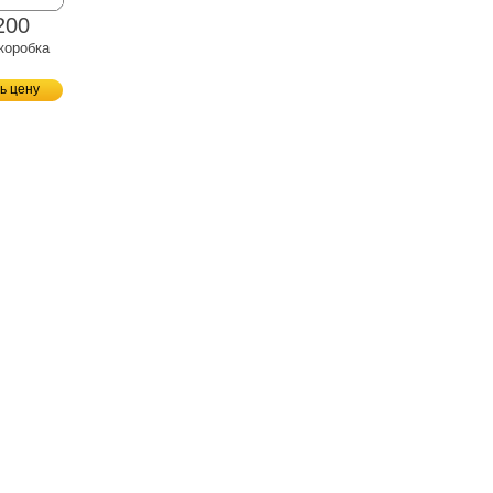
200
коробка
ь цену