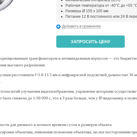
Механический ИК-фильтр (ICR)
Рабочая температура от -40°С до +55 °
Размеры Ø 155 x 105 мм
Питание 12 В постоянного или 24 В пер
Добавить в сравнение
ЗАПРОСИТЬ ЦЕНУ
торизированным трансфокатором
и антивандальным корпусом — это бюджетно
ния высокого разрешения.
усным расстоянием f=3.0-13.5 мм и инфракрасной подсветкой дальностью 30 ме
.
 технологий улучшения видеоизображения, управление которыми осуществляе
 быть снижена до 1/30 000 c, что в 3 раза больше, чем у IP-видеокамер и поз
ости для дневного и ночного времени суток и размеров объекта.
сировки объектива, изменения положения объектива, заслон посторонними пр