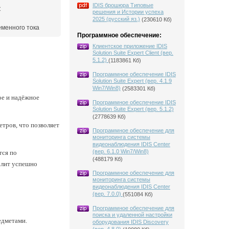
IDIS брошюра Типовые
C
решения и Истории успеха
2025 (русский яз.)
(230610 Кб)
еменного тока
Программное обеспечение:
Клиентское приложение IDIS
Solution Suite Expert Client (вер.
5.1.2)
(1183861 Кб)
Программное обеспечение IDIS
Solution Suite Expert (вер. 4.1.9
Win7/Win8)
(2583301 Кб)
е и надёжное
Программное обеспечение IDIS
Solution Suite Expert (вер. 5.1.2)
(2778639 Кб)
тров, что позволяет
Программное обеспечение для
мониторинга системы
видеонаблюдения IDIS Center
(вер. 6.1.0 Win7/Win8)
тся по
(488179 Кб)
волит успешно
Программное обеспечение для
мониторинга системы
видеонаблюдения IDIS Center
(вер. 7.0.0)
(551084 Кб)
Программное обеспечение для
поиска и удаленной настройки
едметами.
оборудования IDIS Discovery