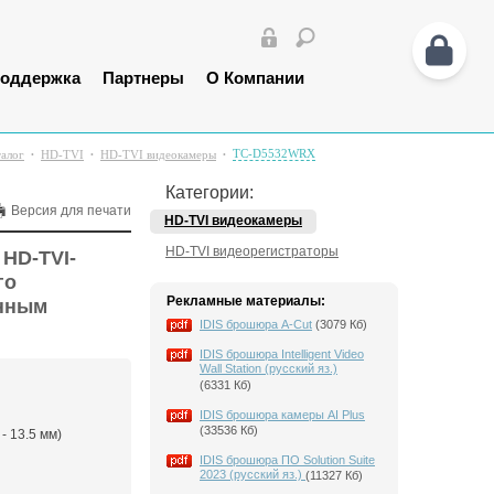
оддержка
Партнеры
О Компании
TC-D5532WRX
талог
HD-TVI
HD-TVI видеокамеры
Категории:
Версия для печати
HD-TVI видеокамеры
HD-TVI видеорегистраторы
 HD-TVI-
го
Рекламные материалы:
анным
IDIS брошюра A-Cut
(3079 Кб)
IDIS брошюра Intelligent Video
Wall Station (русский яз.)
(6331 Кб)
IDIS брошюра камеры AI Plus
(33536 Кб)
- 13.5 мм)
IDIS брошюра ПО Solution Suite
2023 (русский яз.)
(11327 Кб)