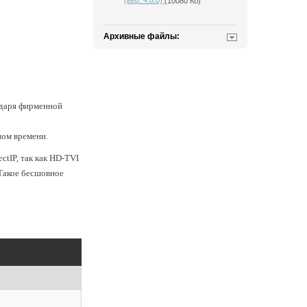
(вер. 4.8.0)
(10080 Кб)
Архивные файлы:
одаря фирменной
ном времени.
ctIP, так как HD-TVI
 Такое бесшовное