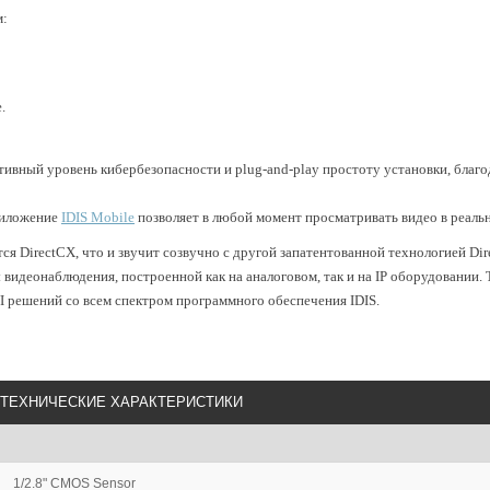
м:
е.
ативный уровень кибербезопасности и plug-and-play простоту установки, благ
риложение
IDIS Mobile
позволяет в любой момент просматривать видео в реаль
ся DirectCX, что и звучит созвучно с другой запатентованной технологией Dire
 видеонаблюдения, построенной как на аналоговом, так и на IP оборудовании.
 решений со всем спектром программного обеспечения IDIS.
ТЕХНИЧЕСКИЕ ХАРАКТЕРИСТИКИ
1/2.8" CMOS Sensor