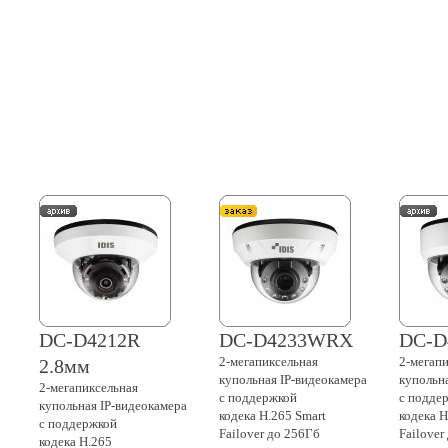
DC-D4212R
DC-D4233WRX
DC-D
2-мегапиксельная
2-мегап
2.8мм
купольная
IP-видеокамера
купольн
2-мегапиксельная
с поддержкой
с подде
купольная
IP-видеокамера
кодека H.265 Smart
кодека H
с поддержкой
Failover до 256Гб
Failover
кодека H.265