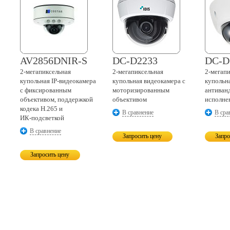
AV2856DNIR-S
DC-D2233
DC-D
2-мегапиксельная
2-мегапиксельная
2-мегап
купольная
IP-видеокамера
купольная видеокамера c
купольн
с фиксированным
моторизированным
антиван
объективом, поддержкой
объективом
исполне
кодека H.265 и
В сравнение
В сра
ИК-подсветкой
В сравнение
Запросить цену
Запро
Запросить цену