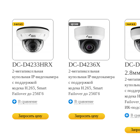
DC-D4233HRX
DC-D4236X
DC-D
2-мегапиксельная
2-мегапиксельная
2.8м
купольная
IP-видеокамера
купольная
IP-видеокамера
2-мегап
с поддержкой
с поддержкой
купольн
кодека H.265, Smart
кодека H.265, Smart
с подде
Failover до 256Гб
Failover до 256Гб
кодека H
В сравнение
В сравнение
Failover
ИК-подс
В сра
Запросить цену
Запросить цену
Запро