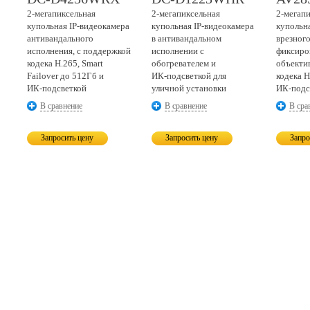
2-мегапиксельная
2-мегапиксельная
2-мегап
купольная
IP-видеокамера
купольная
IP-видеокамера
купольн
антивандального
в антивандальном
врезного
исполнения, с поддержкой
исполнении с
фиксиро
кодека H.265, Smart
обогревателем и
объекти
Failover до 512Гб и
ИК-подсветкой
для
кодека H
ИК-подсветкой
уличной установки
ИК-подс
В сравнение
В сравнение
В сра
Запросить цену
Запросить цену
Запро