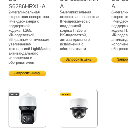
S6286HRXL-A
A
A
2-мегапиксельная
5-мегапиксельная
8-мегапи
скоростная поворотная
скоростная поворотная
скоростн
IP-видеокамера
с
IP-видеокамера
с
IP-видео
поддержкой
поддержкой
поддерж
кодека H.265,
кодека H.265 и
кодека H.
ИК-подсветкой,
ИК-подсветкой,
ИК-подсв
36-кратным
оптическим
антивандального
антиванд
увеличением,
исполнения с
исполнен
технологией LightMaster,
обогревателем
обогрева
антивандального
исполнения с
Запросить цену
Запро
обогревателем
Запросить цену