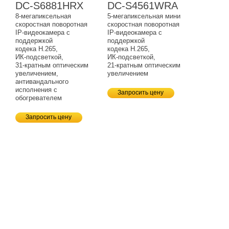
DC-S6881HRX
DC-S4561WRA
8-мегапиксельная
5-мегапиксельная
мини
скоростная поворотная
скоростная поворотная
IP-видеокамера
с
IP-видеокамера
с
поддержкой
поддержкой
кодека H.265,
кодека H.265,
ИК-подсветкой,
ИК-подсветкой,
31-кратным
оптическим
21-кратным
оптическим
увеличением,
увеличением
антивандального
исполнения с
Запросить цену
обогревателем
Запросить цену