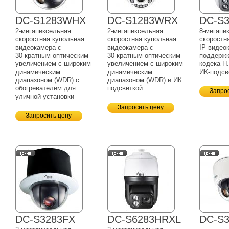
DC-S1283WHX
DC-S1283WRX
DC-S
2-мегапиксельная
2-мегапиксельная
8-мегапи
скоростная купольная
скоростная купольная
скоростн
видеокамера с
видеокамера с
IP-видео
30-кратным
оптическим
30-кратным
оптическим
поддерж
увеличением с широким
увеличением с широким
кодека H.
динамическим
динамическим
ИК-подсв
диапазоном (WDR) с
диапазоном (WDR) и ИК
обогревателем для
подсветкой
Запро
уличной установки
Запросить цену
Запросить цену
DC-S3283FX
DC-S6283HRXL
DC-S