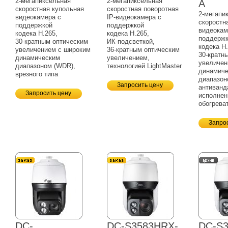
2-мегапиксельная
2-мегапиксельная
A
скоростная купольная
скоростная поворотная
2-мегапи
видеокамера с
IP-видеокамера
с
скоростн
поддержкой
поддержкой
видеокам
кодека H.265,
кодека H.265,
поддерж
30-кратным
оптическим
ИК-подсветкой,
кодека H.
увеличением с широким
36-кратным
оптическим
30-кратн
динамическим
увеличением,
увеличен
диапазоном (WDR),
технологией LightMaster
динамич
врезного типа
диапазон
Запросить цену
антиванд
Запросить цену
исполнен
обогрева
Запро
DC-
DC-S3583HRX-
DC-S