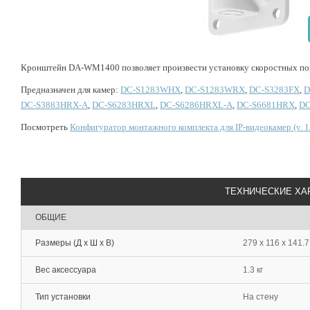
Кронштейн DA-WM1400 позволяет произвести установку скоростных пов
Предназначен для камер
:
DC-S1283WHX
,
DC-S1283WRX
,
DC-S3283FX
,
D
DC-S3883HRX-A
,
DC-S6283HRXL
,
DC-S6286HRXL-A
,
DC-S6681HRX
,
DC
Посмотреть
Конфигуратор монтажного комплекта для IP-видеокамер (v. 1
ТЕХНИЧЕСКИЕ ХА
ОБЩИЕ
Размеры (Д х Ш х В)
279 x 116 x 141.
Вес аксессуара
1.3 кг
Тип установки
На стену