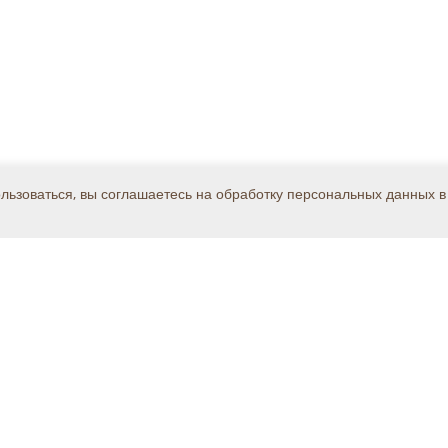
ользоваться, вы соглашаетесь на обработку персональных данных в
Каталог
Решения
Поддержка
, дом 8А, стр.1, подъезд 3, этаж 4, офис 312, Бизнес-Парк "Олимп"