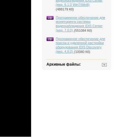
видеонаблюдения IDIS Center
(вер. 6.1.0 Win7/Win8)
(488179 Кб)
Программное обеспечение для
мониторинга системы
видеонаблюдения IDIS Center
(вер. 7.0.0)
(551084 Кб)
Программное обеспечение для
поиска и удаленной настройки
оборудования IDIS Discovery
(вер. 4.8.0)
(10080 Кб)
Архивные файлы: