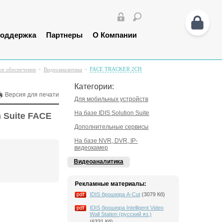
оддержка
Партнеры
О Компании
FACE TRACKER 2CH
е обеспечение
Видеоаналитика
Категории:
Версия для печати
Для мобильных устройств
На базе IDIS Solution Suite
 Suite FACE
Дополнительные сервисы
На базе NVR, DVR, IP-
видеокамер
Видеоаналитика
Рекламные материалы:
IDIS брошюра A-Cut
(3079 Кб)
IDIS брошюра Intelligent Video
Wall Station (русский яз.)
(6331 Кб)