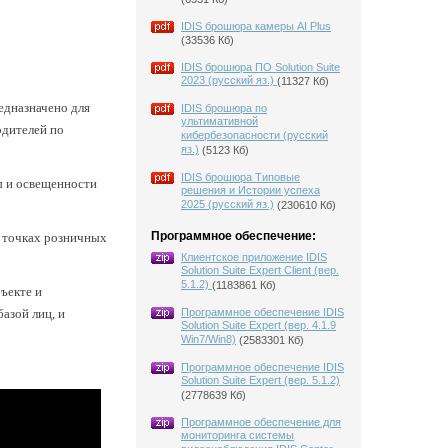
IDIS брошюра камеры AI Plus
(33536 Кб)
IDIS брошюра ПО Solution Suite
2023 (русский яз.)
(11327 Кб)
едназначено для
IDIS брошюра по
ультимативной
одителей по
кибербезопасности (русский
яз.)
(5123 Кб)
IDIS брошюра Типовые
ы и освещенности
решения и Истории успеха
2025 (русский яз.)
(230610 Кб)
Программное обеспечение:
и точках розничных
Клиентское приложение IDIS
Solution Suite Expert Client (вер.
5.1.2)
(1183861 Кб)
ъекте и
азой лиц, и
Программное обеспечение IDIS
Solution Suite Expert (вер. 4.1.9
Win7/Win8)
(2583301 Кб)
Программное обеспечение IDIS
Solution Suite Expert (вер. 5.1.2)
(2778639 Кб)
Программное обеспечение для
мониторинга системы