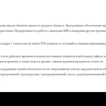
ания лиц на объектах малого и среднего бизнеса. Программное обеспечение пр
ристикам. Поддерживается работа с камерами IDIS и камерами других произв
в кадре с точностью не менее 95% (зависит от условий установки видеокамер
 учета рабочего времени и поиска постоянных клиентов в небольших офисах 
ном времени, а также поиск в архиве с явным заданием процентов схожести.
 сотрудников службы безопасности по оперативному поиску нарушителей на об
пределенной структуры как с централизованной, так и с децентрализованной б
.