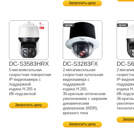
Запросить цену
DC-S3583HRX
DC-S3283FX
DC-S
5-мегапиксельная
2-мегапиксельная
2-мегапи
скоростная поворотная
скоростная купольная
скоростн
IP-видеокамера
с
видеокамера с
IP-видео
поддержкой
поддержкой
поддерж
кодека H.265 и
кодека H.265,
кодека H.
ИК-подсветкой
30-кратным
оптическим
ИК-подсв
увеличением с широким
36-кратн
динамическим
увеличен
Запросить цену
диапазоном (WDR),
технологи
врезного типа
Запро
Запросить цену