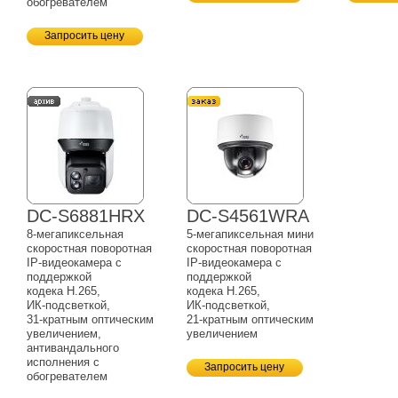
обогревателем
Запросить цену
DC-S6881HRX
DC-S4561WRA
8-мегапиксельная
5-мегапиксельная
мини
скоростная поворотная
скоростная поворотная
IP-видеокамера
с
IP-видеокамера
с
поддержкой
поддержкой
кодека H.265,
кодека H.265,
ИК-подсветкой,
ИК-подсветкой,
31-кратным
оптическим
21-кратным
оптическим
увеличением,
увеличением
антивандального
исполнения с
Запросить цену
обогревателем