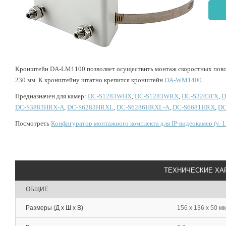
Кронштейн DA-LM1100 позволяет осуществить монтаж скоростных повор
230 мм. К кронштейну штатно крепится кронштейн
DA-WM1400
.
Предназначен для камер:
DC-S1283WHX
,
DC-S1283WRX
,
DC-S3283FX
,
D
DC-S3883HRX-A
,
DC-S6283HRXL
,
DC-S6286HRXL-A
,
DC-S6681HRX
,
DC
Посмотреть
Конфигуратор монтажного комплекта для IP-видеокамер (v. 1
ТЕХНИЧЕСКИЕ ХА
ОБЩИЕ
Размеры (Д х Ш х В)
156 x 136 x 50 м