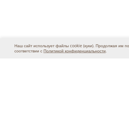
Наш сайт использует файлы cookie (куки). Продолжая им п
соответствии с
Политикой конфиденциальности
.
Москва, ул. 2-я Магистральная, дом 8А, стр.1, подъ
тел.
+7 (495) 369-25-20
© 2015 - 2026, ООО «Авикс ДЦ» (ОГРН: 11677468131