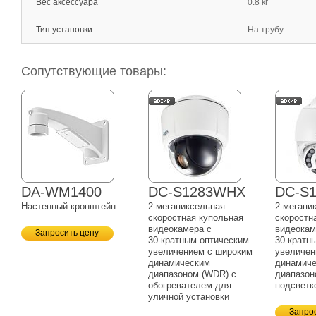
Вес аксессуара
0.8 кг
Тип установки
На трубу
Сопутствующие товары:
DA-WM1400
DC-S1283WHX
DC-S
Настенный кронштейн
2-мегапиксельная
2-мегапи
скоростная купольная
скоростн
видеокамера с
видеокам
Запросить цену
30-кратным
оптическим
30-кратн
увеличением с широким
увеличен
динамическим
динамич
диапазоном (WDR) с
диапазон
обогревателем для
подсветк
уличной установки
Запро