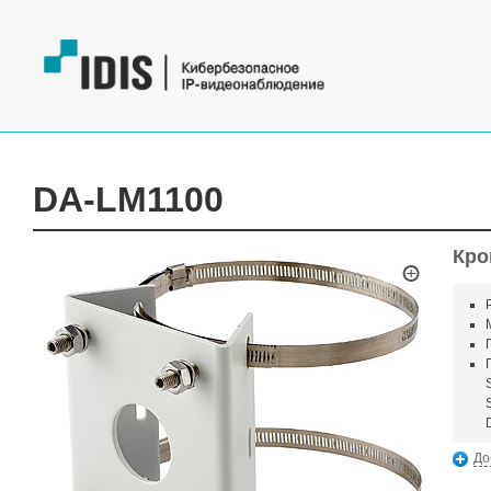
DA-LM1100
Кро
До