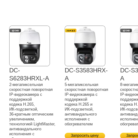
DC-
DC-S3583HRX-
DC-S
S6283HRXL-A
A
A
2-мегапиксельная
5-мегапиксельная
8-мегапи
скоростная поворотная
скоростная поворотная
скоростн
IP-видеокамера
с
IP-видеокамера
с
IP-видео
поддержкой
поддержкой
поддерж
кодека H.265,
кодека H.265 и
кодека H.
ИК-подсветкой,
ИК-подсветкой,
ИК-подсв
36-кратным
оптическим
антивандального
антиванд
увеличением,
исполнения с
исполнен
технологией LightMaster,
обогревателем
обогрева
антивандального
исполнения с
Запросить цену
Запро