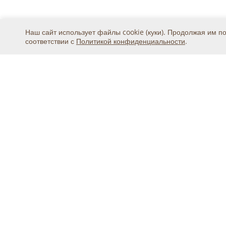
Наш сайт использует файлы cookie (куки). Продолжая им п
соответствии с
Политикой конфиденциальности
.
Москва, ул. 2-я Магистральная, дом 8А, стр.1, подъ
тел.
+7 (495) 369-25-20
© 2015 - 2026, ООО «Авикс ДЦ» (ОГРН: 11677468131
Официальный представитель IDIS Co.Ltd в России
Ошибка в тексте? Выделите её мышкой и на