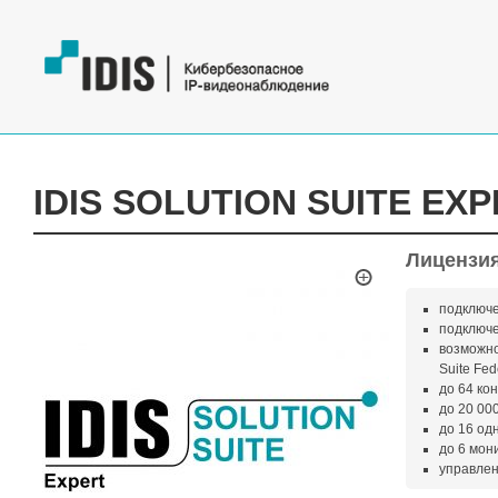
IDIS SOLUTION SUITE EX
Лицензия
подключе
подключе
возможно
Suite Fed
до 64 ко
до 20 00
до 16 од
до 6 мон
управлен