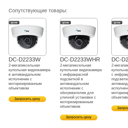
Сопутствующие товары:
DC-D2233W
DC-D2233WHR
DC-D
2-мегапиксельная
2-мегапиксельная
2-мегапи
купольная видеокамера
купольная видеокамера
купольна
в антивандальном
с инфракрасной
с инфрак
исполнении с
подсветкой в
подсветк
моторизированным
антивандальном
антиванд
объективом
исполнении с
исполнен
обогревателем для
моторизи
уличной установки с
объектив
Запросить цену
моторизированным
объективом
Запро
Запросить цену