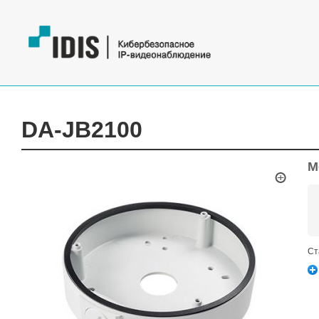
DA-JB2100
М
Ст