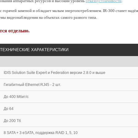
зования аппаратных ресурсов и высокий уровень
отказоустойчивости
.
с горячей заменой и обладает малым энергопотреблением. IR-300 станет надё
мы видеонаблюдения на объектах самого разного типа.
тся отдельно.
ТЕХНИЧЕСКИЕ ХАРАКТЕРИСТИКИ
IDIS Solution Suite Expert и Federation версии 2.8.0 и выше
Гигабитный Ethernet RJ45 - 2 шт.
До 400 Мбит/с
До 64
До 200 Тб
8 SATA + 3 eSATA, поддержка RAID 1, 5, 10