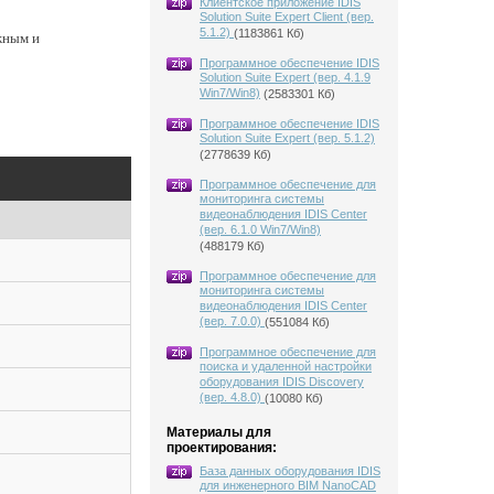
Клиентское приложение IDIS
Solution Suite Expert Client (вер.
5.1.2)
(1183861 Кб)
жным и
Программное обеспечение IDIS
Solution Suite Expert (вер. 4.1.9
Win7/Win8)
(2583301 Кб)
Программное обеспечение IDIS
Solution Suite Expert (вер. 5.1.2)
(2778639 Кб)
Программное обеспечение для
мониторинга системы
видеонаблюдения IDIS Center
(вер. 6.1.0 Win7/Win8)
(488179 Кб)
Программное обеспечение для
мониторинга системы
видеонаблюдения IDIS Center
(вер. 7.0.0)
(551084 Кб)
Программное обеспечение для
поиска и удаленной настройки
оборудования IDIS Discovery
(вер. 4.8.0)
(10080 Кб)
Материалы для
проектирования:
База данных оборудования IDIS
для инженерного BIM NanoCAD