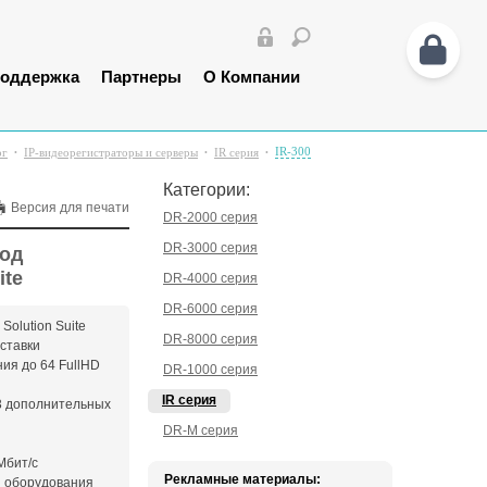
оддержка
Партнеры
О Компании
IR-300
ог
IP-видеорегистраторы и серверы
IR серия
Категории:
Версия для печати
DR-2000 серия
DR-3000 серия
под
ite
DR-4000 серия
DR-6000 серия
olution Suite
DR-8000 серия
оставки
ия до 64 FullHD
DR-1000 серия
IR серия
 3 дополнительных
DR-M серия
Мбит/c
Рекламные материалы:
й оборудования