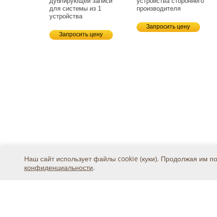
дублирующей записи
устройства стороннего
для системы из 1
производителя
устройства
Запросить цену
Запросить цену
Наш сайт использует файлы cookie (куки). Продолжая им п
конфиденциальности
.