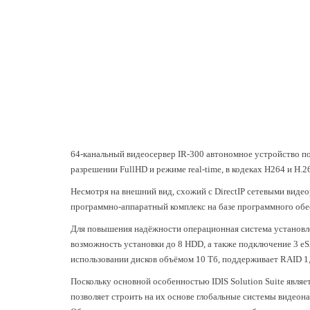
64-канальный видеосервер IR-300 автономное устройство п
разрешении FullHD и режиме real-time, в кодеках H264 и H.2
Несмотря на внешний вид, схожий с DirectIP сетевыми видео
программно-аппаратный комплекс на базе программного обесп
Для повышения надёжности операционная система установле
возможность установки до 8 HDD, а также подключение 3 e
использовании дисков объёмом 10 Тб, поддерживает RAID 1, 
Поскольку основной особенностью IDIS Solution Suite являе
позволяет строить на их основе глобальные системы видео