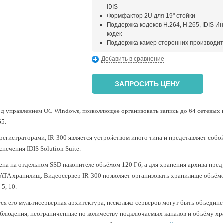
IDIS
Формфактор 2U для 19" стойки
Поддержка кодеков H.264, H.265, IDIS 
кодек
Поддержка камер сторонних производи
Добавить в сравнение
ЗАПРОСИТЬ ЦЕНУ
од управлением ОС Windows, позволяющее организовать запись до 64 сетевых 
65.
регистраторами, IR-300 является устройством иного типа и представляет соб
ечения IDIS Solution Suite.
на на отдельном SSD накопителе объёмом 120 Гб, а для хранения архива пре
SATA хранилищ. Видеосервер IR-300 позволяет организовать хранилище объём
5, 10.
тся его мультисерверная архитектура, несколько серверов могут быть объедине
наблюдения, неограниченные по количеству подключаемых каналов и объёму х