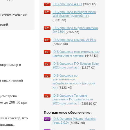
IDIS брошюра A-Cut
(3079 Кб)
IDIS брошюра Intelligent Video
Интеллектуальный
Wall Station (русский яз.)
(6331 Кб)
телей
IDIS брошюра видеоаналитика
DV-1304
(2765 Кб)
IDIS брошюра камеры AI Plus
(33536 Кб)
IDIS брошюра многомодульные
парковочные камеры
(4482 Кб)
IDIS брошюра ПО Solution Suite
видеокамер в
2023 (русский яз.)
(11327 Кб)
IDIS брошюра по
ультимативной
ой законченный
кибербезопасности (русский
яз.)
(5123 Кб)
дусмотрена
IDIS брошюра Типовые
решения и Истории успеха
ом до 200 Тб при
2025 (русский яз.)
(230610 Кб)
Программное обеспечение:
ны в кластер, что
IDIS Dynamic Privacy Masking
(вер. 2.0.0)
(89657 Кб)
ранилища.