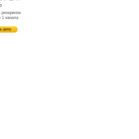
P
 резервное
 1 канала
ь цену