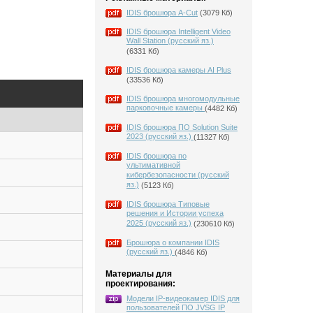
IDIS брошюра A-Cut
(3079 Кб)
IDIS брошюра Intelligent Video
Wall Station (русский яз.)
(6331 Кб)
IDIS брошюра камеры AI Plus
(33536 Кб)
IDIS брошюра многомодульные
парковочные камеры
(4482 Кб)
IDIS брошюра ПО Solution Suite
2023 (русский яз.)
(11327 Кб)
IDIS брошюра по
ультимативной
кибербезопасности (русский
яз.)
(5123 Кб)
IDIS брошюра Типовые
решения и Истории успеха
2025 (русский яз.)
(230610 Кб)
Брошюра о компании IDIS
(русский яз.)
(4846 Кб)
Материалы для
проектирования:
Модели IP-видеокамер IDIS для
пользователей ПО JVSG IP