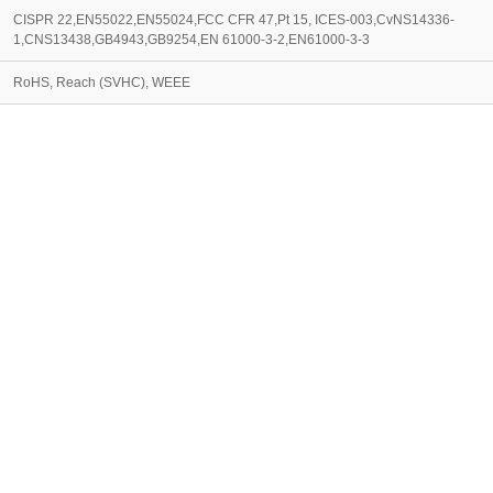
CISPR 22,EN55022,EN55024,FCC CFR 47,Pt 15, ICES-003,CvNS14336-
1,CNS13438,GB4943,GB9254,EN 61000-3-2,EN61000-3-3
RoHS, Reach (SVHC), WEEE