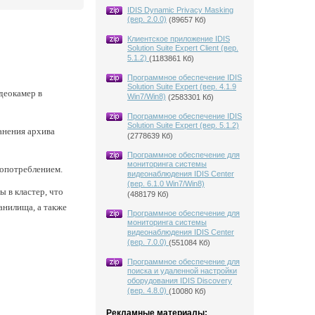
IDIS Dynamic Privacy Masking
(вер. 2.0.0)
(89657 Кб)
Клиентское приложение IDIS
Solution Suite Expert Client (вер.
5.1.2)
(1183861 Кб)
Программное обеспечение IDIS
Solution Suite Expert (вер. 4.1.9
деокамер в
Win7/Win8)
(2583301 Кб)
Программное обеспечение IDIS
Solution Suite Expert (вер. 5.1.2)
анения архива
(2778639 Кб)
Программное обеспечение для
мониторинга системы
гопотреблением.
видеонаблюдения IDIS Center
(вер. 6.1.0 Win7/Win8)
ы в кластер, что
(488179 Кб)
анилища, а также
Программное обеспечение для
мониторинга системы
видеонаблюдения IDIS Center
(вер. 7.0.0)
(551084 Кб)
Программное обеспечение для
поиска и удаленной настройки
оборудования IDIS Discovery
(вер. 4.8.0)
(10080 Кб)
Рекламные материалы: