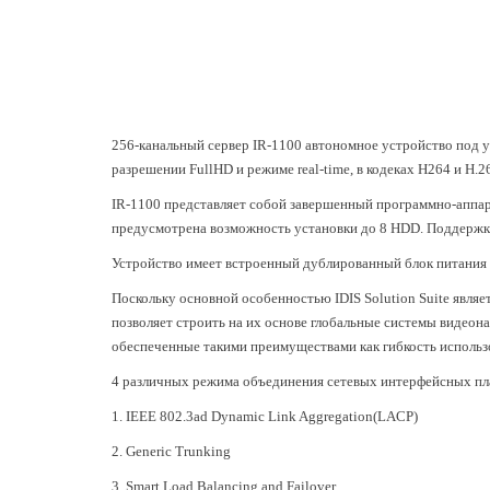
256-канальный сервер IR-1100 автономное устройство под 
разрешении FullHD и режиме real-time, в кодеках H264 и H.2
IR-1100 представляет собой завершенный программно-аппара
предусмотрена возможность установки до 8 HDD. Поддержк
Устройство имеет встроенный дублированный блок питания с
Поскольку основной особенностью IDIS Solution Suite являе
позволяет строить на их основе глобальные системы видеон
обеспеченные такими преимуществами как гибкость использ
4 различных режима объединения сетевых интерфейсных пла
1. IEEE 802.3ad Dynamic Link Aggregation(LACP)
2. Generic Trunking
3. Smart Load Balancing and Failover