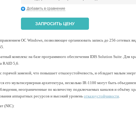
Добавить в сравнение
ЗАПРОСИТЬ ЦЕНУ
управлением ОС Windows, позволяющее организовать запись до 256 сетевых ви
65.
тный комплекс на базе программного обеспечения IDIS Solution Suite.
Для хр
а
RAID 5,6.
 горячей заменой, что повышает отказоустойчевость, и обладает малым энер
тся его мультисерверная архитектура, несколько IR-1100 могут быть объединен
аблюдения, неограниченные по количеству подключаемых каналов и объёму хр
ования аппаратных ресурсов и высокий уровень
отказоустойчивости
.
т (
NIC
):