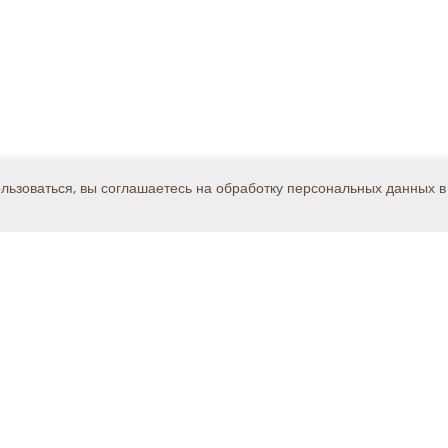
ользоваться, вы соглашаетесь на обработку персональных данных в
Каталог
Решения
Поддержка
, дом 8А, стр.1, подъезд 3, этаж 4, офис 312, Бизнес-Парк "Олимп"