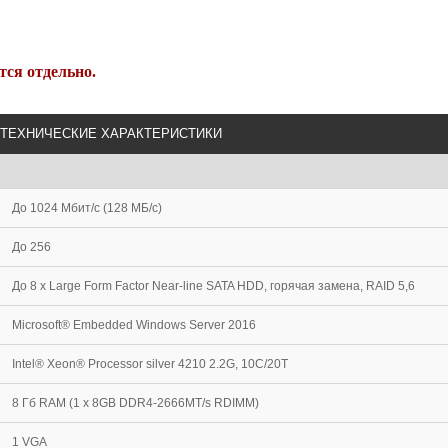
тся отдельно.
ТЕХНИЧЕСКИЕ ХАРАКТЕРИСТИКИ
До 1024 Мбит/с (128 МБ/с)
До 256
До 8 x Large Form Factor Near-line SATA HDD, горячая замена, RAID 5,6
Microsoft® Embedded Windows Server 2016
Intel® Xeon® Processor silver 4210 2.2G, 10C/20T
8 Гб RAM (1 x 8GB DDR4-2666MT/s RDIMM)
1 VGA