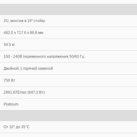
2U, монтаж в 19" стойку
482.0 x 717.6 x 86.8 мм
34.5 кг
100 - 240В переменного напряжения 50/60 Гц
Двойной, с горячей заменой
750 Вт
2891 БТЕ/час (847,3 Вт)
Platinum
От 10° до 35°C