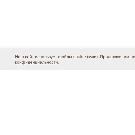
Наш сайт использует файлы cookie (куки). Продолжая им п
конфиденциальности
.
Москва, ул. 2-я Магистральная
тел.
+7 (495) 369-25-20