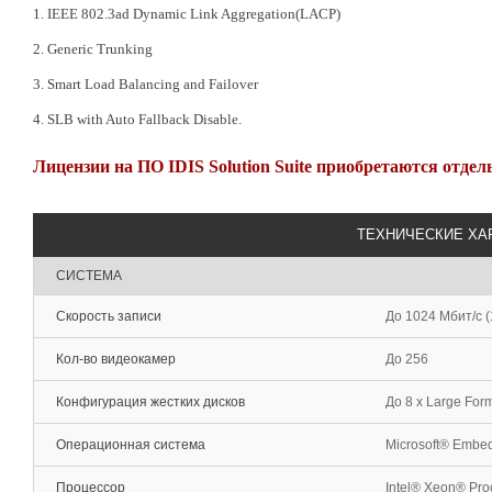
1. IEEE 802.3ad Dynamic Link Aggregation(LACP)
2. Generic Trunking
3. Smart Load Balancing and Failover
4. SLB with Auto Fallback Disable.
Лицензии на ПО IDIS Solution Suite приобретаются отдел
ТЕХНИЧЕСКИЕ ХА
СИСТЕМА
Скорость записи
До 1024 Мбит/с (
Кол-во видеокамер
До 256
Конфигурация жестких дисков
До 8 x Large For
Операционная система
Microsoft® Embe
Процессор
Intel® Xeon® Pro