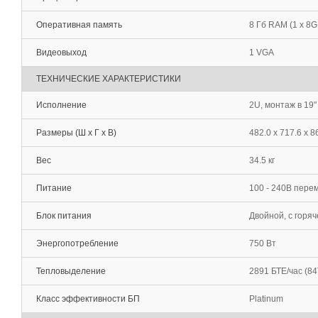
Оперативная память
8 Гб RAM (1 x 
Видеовыход
1 VGA
ТЕХНИЧЕСКИЕ ХАРАКТЕРИСТИКИ
Исполнение
2U, монтаж в 19"
Размеры (Ш х Г х В)
482.0 x 717.6 x 8
Вес
34.5 кг
Питание
100 - 240В пере
Блок питания
Двойной, с горя
Энергопотребление
750 Вт
Тепловыделение
2891 БТЕ/час (84
Класс эффективности БП
Platinum