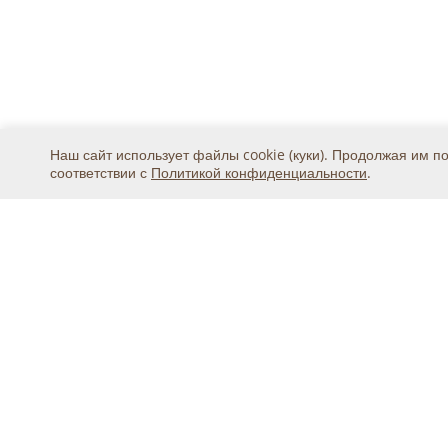
Наш сайт использует файлы cookie (куки). Продолжая им п
соответствии с
Политикой конфиденциальности
.
Москва, ул. 2-я Магистральная, дом 8А, стр.1, подъ
тел.
+7 (495) 369-25-20
© 2015 - 2026, ООО «Авикс ДЦ» (ОГРН: 11677468131