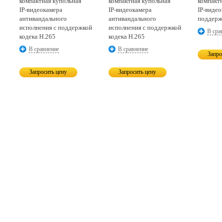
компактная купольная
компактная купольная
компакт
IP-видеокамера
IP-видеокамера
IP-виде
антивандального
антивандального
поддерж
исполнения с поддержкой
исполнения с поддержкой
В сра
кодека H.265
кодека H.265
В сравнение
В сравнение
Запро
Запросить цену
Запросить цену