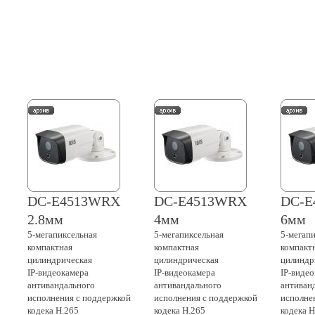
DC-E4513WRX
DC-E4513WRX
DC-E
2.8мм
4мм
6мм
5-мегапиксельная
5-мегапиксельная
5-мегап
компактная
компактная
компакт
цилиндрическая
цилиндрическая
цилиндр
IP-видеокамера
IP-видеокамера
IP-виде
антивандального
антивандального
антиван
исполнения с поддержкой
исполнения с поддержкой
исполне
кодека H.265
кодека H.265
кодека H