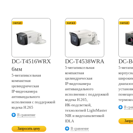
DC-T4516WRX
DC-T4538WRA
DC-B
5-мегапиксельная
5-мегап
6мм
компактная
корпусн
5-мегапиксельная
цилиндрическая
широким
компактная
IP-видеокамера
диапазо
цилиндрическая
антивандального
установ
IP-видеокамера
исполнения с поддержкой
помещен
антивандального
кодека H.265,
термоко
исполнения с поддержкой
ИК-подсветкой,
кодека H.265
В сра
технологией LightMaster
В сравнение
NIR и видеоаналитикой
IDLA
Запро
Запросить цену
В сравнение