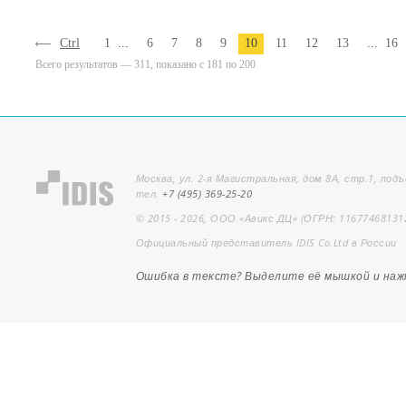
Ctrl
1
...
6
7
8
9
10
11
12
13
...
16
Всего результатов — 311, показано с 181 по 200
Москва, ул. 2-я Магистральная, дом 8А, стр.1, подъ
тел.
+7 (495) 369-25-20
© 2015 - 2026, ООО «Авикс ДЦ» (ОГРН: 11677468131
Официальный представитель IDIS Co.Ltd в России
Ошибка в тексте? Выделите её мышкой и на