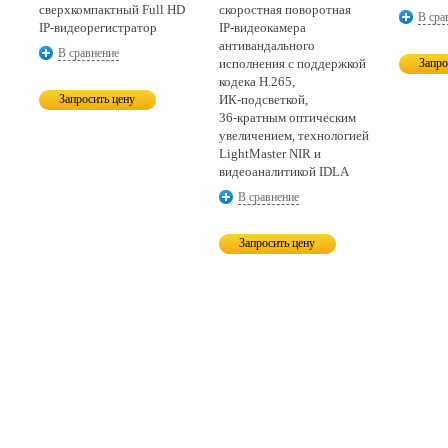
сверхкомпактный Full HD
скоростная поворотная
В сра
IP-видеорегистратор
IP-видеокамера
антивандального
В сравнение
исполнения с поддержкой
Запро
кодека H.265,
Запросить цену
ИК-подсветкой,
36-кратным
оптическим
увеличением, технологией
LightMaster NIR и
видеоаналитикой IDLA
В сравнение
Запросить цену