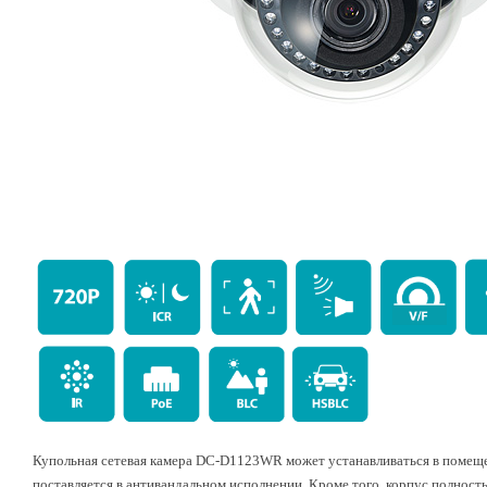
Купольная сетевая камера DC-D1123WR может устанавливаться в помещен
поставляется в антивандальном исполнении. Кроме того, корпус полнос