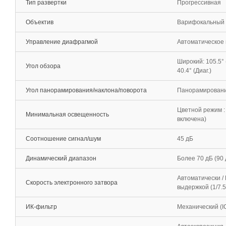
Тип развертки
Прогрессивная
Объектив
Варифокальный (f
Управление диафрагмой
Автоматическое 
Широкий: 105.5° (Г
Угол обзора
40.4° (Диаг.)
Угол панорамирования/наклона/поворота
Панорамирование:
Цветной режим : 
Минимальная освещенность
включена)
Соотношение сигнал/шум
45 дБ
Динамический диапазон
Более 70 дБ (90
Автоматически / 
Скорость электронного затвора
выдержкой (1/7.5
ИК-фильтр
Механический (I