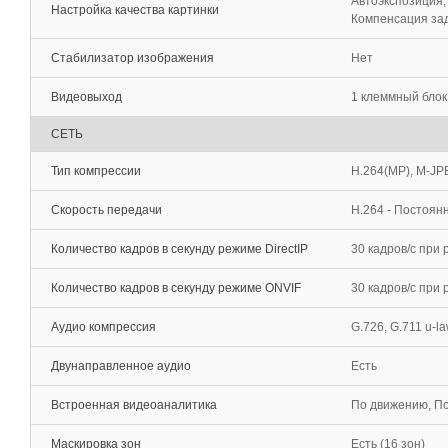
Автоэкспозиция,
Настройка качества картинки
Компенсация зад
Стабилизатор изображения
Нет
Видеовыход
1 клеммный блок
СЕТЬ
Тип компрессии
H.264(MP), M-J
Скорость передачи
H.264 - Постоян
Количество кадров в секунду режиме DirectIP
30 кадров/с при
Количество кадров в секунду режиме ONVIF
30 кадров/c при
Аудио компрессия
G.726, G.711 u-la
Двунаправленное аудио
Есть
Встроенная видеоаналитика
По движению, По
Маскировка зон
Есть (16 зон)