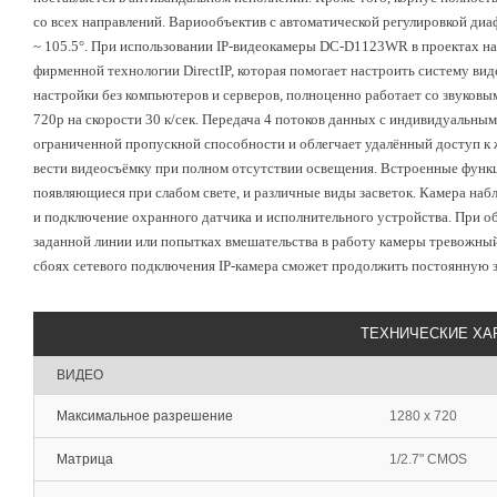
со всех направлений. Вариообъектив с автоматической регулировкой диа
~ 105.5°. При использовании IP-видеокамеры DC-D1123WR в проектах на
фирменной технологии DirectIP, которая помогает настроить систему ви
настройки без компьютеров и серверов, полноценно работает со звуко
720р на скорости 30 к/сек. Передача 4 потоков данных с индивидуальны
ограниченной пропускной способности и облегчает удалённый доступ к
вести видеосъёмку при полном отсутствии освещения. Встроенные функ
появляющиеся при слабом свете, и различные виды засветок. Камера 
и подключение охранного датчика и исполнительного устройства. При о
заданной линии или попытках вмешательства в работу камеры тревожный
сбоях сетевого подключения IP-камера сможет продолжить постоянную з
ТЕХНИЧЕСКИЕ ХА
ВИДЕО
Максимальное разрешение
1280 x 720
Матрица
1/2.7" CMOS