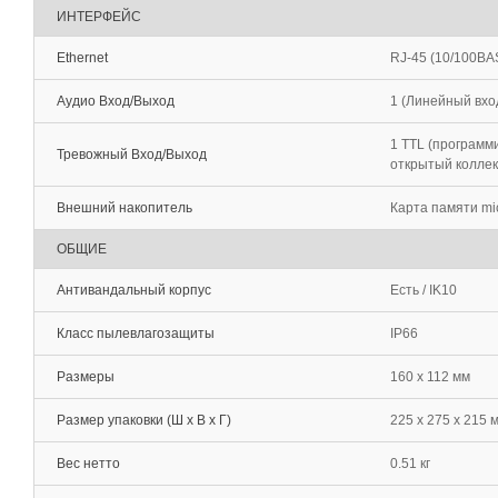
ИНТЕРФЕЙС
Ethernet
RJ-45 (10/100BA
Аудио Вход/Выход
1 (Линейный вход
1 TTL (программи
Тревожный Вход/Выход
открытый колле
Внешний накопитель
Карта памяти mi
ОБЩИЕ
Антивандальный корпус
Есть / IK10
Класс пылевлагозащиты
IP66
Размеры
160 x 112 мм
Размер упаковки (Ш х В х Г)
225 x 275 x 215 
Вес нетто
0.51 кг