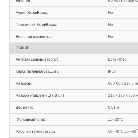
Ethernet
RJ-45 (10/100BA
Аудио Вход/Выход
Нет
Тревожный Вход/Выход
Нет
Внешний накопитель
Нет
ОБЩИЕ
Антивандальный корпус
Есть / IK10
Класс пылевлагозащиты
IP66
Размеры
60 x 60 x 230.5 м
Размер упаковки (Ш х В х Г)
219 x 133 x 355 
Вес нетто
0.51 кг
"Холодный" старт
До -20°С
Рабочая температура
От -40°С до +50 