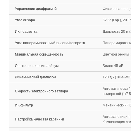
Управление диафрагмой
Фиксированная 
Угол обзора
52.6° (Гор.), 29.1°
ИК подсветка
Дальность 20 м 
Угол панорамирования/наклона/поворота
Панорамирование: 
Минимальная освещенность
Цветной режим : 
Соотношение сигнал/шум
Более 45 дБ
Динамический диапазон
120 дБ (True-WD
Автоматически / 
Скорость электронного затвора
выдержкой (1/7.5
ИК-фильтр
Механический (I
Автоэкспозиция,
Настройка качества картинки
Компенсация зад