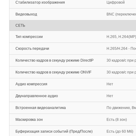
Стабилизатор изображения
Цифровой
Видеовыход
BNC (переключе
СЕТЬ
Тип компрессии
H.265, H.264(MP
Скорость передачи
H.265/H.264 - П
Количество кадров в секунду режиме DirectIP
30 кадров/с при
Количество кадров в секунду режиме ONVIF
30 кадров/c при
Аудио компрессия
Нет
Двунаправленное аудио
Нет
Встроенная видеоаналитика
По движению, Вм
Маскировка зон
Есть (8 зон)
Буферизация записи событий (Пред/После)
Есть (до 60 Мб)