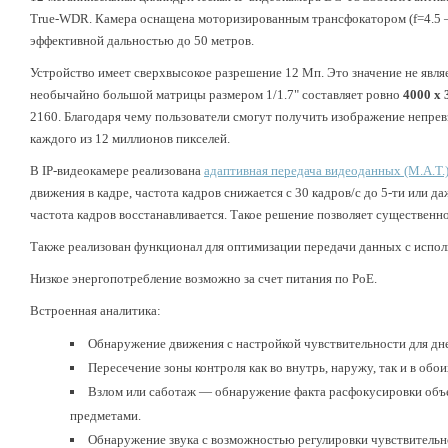
True-WDR. Камера оснащена моторизированным трансфокатором (f=4.5 —
эффективной дальностью до 50 метров.
Устройство имеет сверхвысокое разрешение 12 Мп. Это значение не явл
необычайно большой матрицы размером 1/1.7" составляет ровно
4000 х 
2160. Благодаря чему пользователи смогут получить изображение непрев
каждого из 12 миллионов пикселей.
В IP-видеокамере реализована
адаптивная передача видеоданных (M.A.T.
движения в кадре, частота кадров снижается с 30 кадров/с до 5-ти или 
частота кадров восстанавливается. Такое решение позволяет существенн
Также реализован функционал для оптимизации передачи данных с испо
Низкое энергопотребление возможно за счет питания по PoE.
Встроенная аналитика:
Обнаружение движения с настройкой чувствительности для дне
Пересечение зоны контроля как во внутрь, наружу, так и в обо
Взлом или саботаж — обнаружение факта расфокусировки объе
предметами.
Обнаружение звука с возможностью регулировки чувствительн