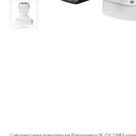
12-мегапиксельная цилиндрическая IP-видеокамера DC-T3C33HRX антива