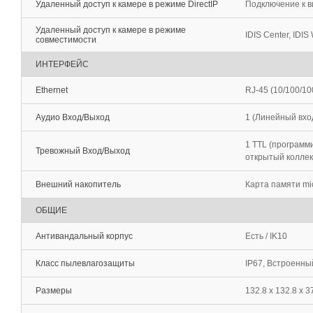
Удаленный доступ к камере в режиме DirectIP
Подключение к в
Удаленный доступ к камере в режиме
IDIS Center, IDIS 
совместимости
ИНТЕРФЕЙС
Ethernet
RJ-45 (10/100/1
Аудио Вход/Выход
1 (Линейный вход
1 TTL (программи
Тревожный Вход/Выход
открытый колле
Внешний накопитель
Карта памяти mi
ОБЩИЕ
Антивандальный корпус
Есть / IK10
Класс пылевлагозащиты
IP67, Встроенны
Размеры
132.8 x 132.8 x 3