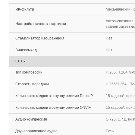
ИК-фильтр
Механический (I
Автоэкспозиция,
Настройка качества картинки
задней засветки
Стабилизатор изображения
Нет
Видеовыход
Нет
СЕТЬ
Тип компрессии
H.265, H.264(MP
Скорость передачи
H.265/H.264 - П
Количество кадров в секунду режиме DirectIP
15 кадров/c при
Количество кадров в секунду режиме ONVIF
15 кадров/c при
Аудио компрессия
G.726, G.711 u-la
Двунаправленное аудио
Есть