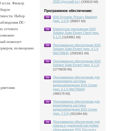
2025 (русский яз.)
(230610 Кб)
 к/сек. Фильтр
 общую
Программное обеспечение:
ённости. Набор
IDIS Dynamic Privacy Masking
(вер. 2.0.0)
(89657 Кб)
 наблюдения DC-
х сетевого
Клиентское приложение IDIS
Solution Suite Expert Client (вер.
возможно
5.1.2)
(1183861 Кб)
орый помогает
Программное обеспечение IDIS
ерверов, полноценно
Solution Suite Expert (вер. 4.1.9
Win7/Win8)
(2583301 Кб)
Программное обеспечение IDIS
Solution Suite Expert (вер. 5.1.2)
(2778639 Кб)
Программное обеспечение для
мониторинга системы
видеонаблюдения IDIS Center
едметами.
(вер. 6.1.0 Win7/Win8)
(488179 Кб)
Программное обеспечение для
мониторинга системы
видеонаблюдения IDIS Center
(вер. 7.0.0)
(551084 Кб)
Программное обеспечение для
поиска и удаленной настройки
оборудования IDIS Discovery