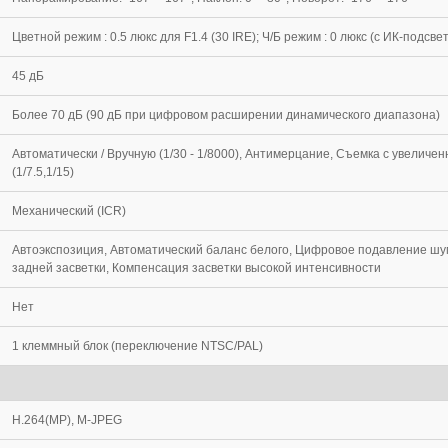
Цветной режим : 0.5 люкс для F1.4 (30 IRE); Ч/Б режим : 0 люкс (с ИК-подсве
45 дБ
Более 70 дБ (90 дБ при цифровом расширении динамического диапазона)
Автоматически / Вручную (1/30 - 1/8000), Антимерцание, Съемка с увеличе
(1/7.5,1/15)
Механический (ICR)
Автоэкспозиция, Автоматический баланс белого, Цифровое подавление шу
задней засветки, Компенсация засветки высокой интенсивности
Нет
1 клеммный блок (переключение NTSC/PAL)
H.264(MP), M-JPEG