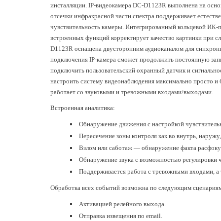
инсталляции. IP-видеокамера DC-D1123R выполнена на осно
отсечки инфракрасной части спектра поддерживает естеств
чувствительность камеры. Интегрированный кольцевой ИК-п
встроенных функций корректирует качество картинки при с
D1123R оснащена двусторонним аудиоканалом для синхронно
подключения IP-камера сможет продолжить постоянную зап
подключить пользовательский охранный датчик и сигнальное
настроить систему видеонаблюдения максимально просто и 
работает со звуковыми и тревожными входами/выходами.
Встроенная аналитика:
Обнаружение движения с настройкой чувствительн
Пересечение зоны контроля как во внутрь, наружу,
Взлом или саботаж — обнаружение факта расфоку
Обнаружение звука с возможностью регулировки ч
Поддерживается работа с тревожными входами, а 
Обработка всех событий возможна по следующим сценария
Активацией релейного выхода.
Отправка извещения по email.