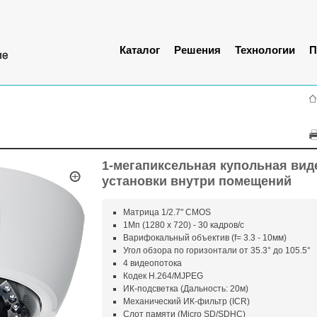
Каталог
Решения
Технологии
П
1-мегапиксельная купольная вид
установки внутри помещений
Матрица 1/2.7" CMOS
1Мп (1280 х 720) - 30 кадров/с
Варифокальный объектив (f= 3.3 - 10мм)
Угол обзора по горизонтали от 35.3° до 105.5°
4 видеопотока
Кодек H.264/MJPEG
ИК-подсветка (Дальность: 20м)
Механический ИК-фильтр (ICR)
Слот памяти (Micro SD/SDHC)