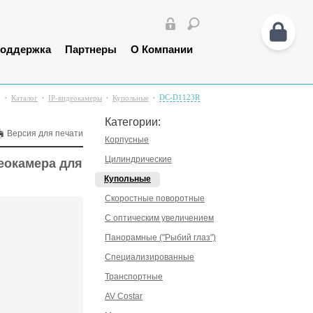
оддержка
Партнеры
О Компании
DC-D1123R
Каталог
IP-видеокамеры
Купольные
Категории:
Версия для печати
Корпусные
Цилиндрические
еокамера для
Купольные
Скоростные поворотные
С оптическим увеличением
Панорамные ("Рыбий глаз")
Специализированные
Транспортные
AV Costar