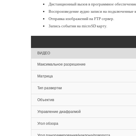
Дистанционный вызов в программное обеспечени
Воспроизведение аудио записи на подключенные к
Отправка изображений на FTP сервер.
Запись события на microSD карту.
ВИДЕО
Максимальное разрешение
Матрица
Тип развертки
Объектив
Управление диафрагмой
Угол обзора
Угол панорамирования/наклона/поворота