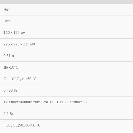
Нет
Нет
160 x 122 мм
225 x 275 x 215 мм
0.51 кг
До -10°С
От -10 °С до +50 °С
0 - 90 %
12В постоянного тока, PoE (IEEE 802.3af класс 2)
5.6 Вт
FCC, CE(50130-4), KC