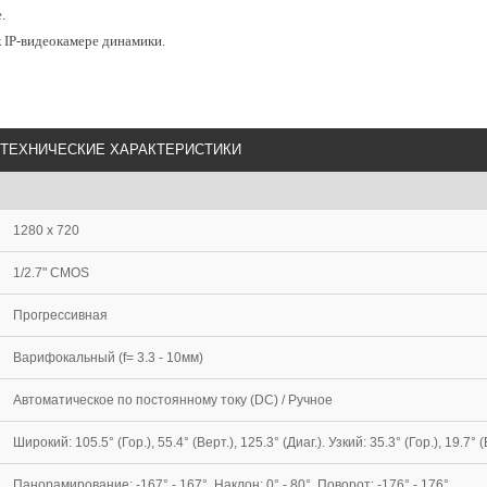
е.
 IP-видеокамере динамики.
ТЕХНИЧЕСКИЕ ХАРАКТЕРИСТИКИ
1280 x 720
1/2.7" CMOS
Прогрессивная
Варифокальный (f= 3.3 - 10мм)
Автоматическое по постоянному току (DC) / Ручное
Широкий: 105.5° (Гор.), 55.4° (Верт.), 125.3° (Диаг.). Узкий: 35.3° (Гор.), 19.7° (
Панорамирование: -167° - 167°, Наклон: 0° - 80°, Поворот: -176° - 176°