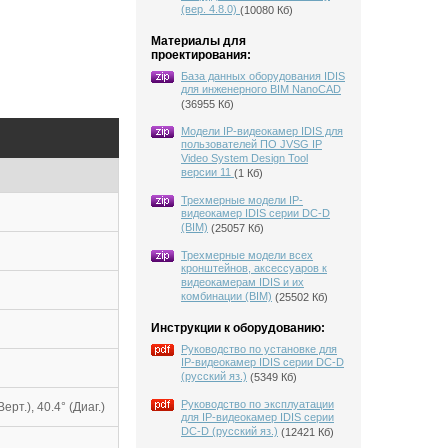
(вер. 4.8.0)
(10080 Кб)
Материалы для
проектирования:
База данных оборудования IDIS
для инженерного BIM NanoCAD
(36955 Кб)
Модели IP-видеокамер IDIS для
пользователей ПО JVSG IP
Video System Design Tool
версии 11
(1 Кб)
Трехмерные модели IP-
видеокамер IDIS серии DC-D
(BIM)
(25057 Кб)
Трехмерные модели всех
кронштейнов, аксессуаров к
видеокамерам IDIS и их
комбинации (BIM)
(25502 Кб)
Инструкции к оборудованию:
Руководство по установке для
IP-видеокамер IDIS серии DC-D
(русский яз.)
(5349 Кб)
Руководство по эксплуатации
Верт.), 40.4° (Диаг.)
для IP-видеокамер IDIS серии
DC-D (русский яз.)
(12421 Кб)