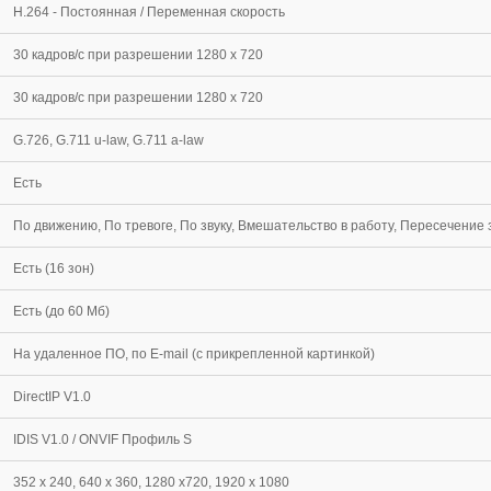
H.264 - Постоянная / Переменная скорость
30 кадров/с при разрешении 1280 х 720
30 кадров/c при разрешении 1280 x 720
G.726, G.711 u-law, G.711 a-law
Есть
По движению, По тревоге, По звуку, Вмешательство в работу, Пересечение
Есть (16 зон)
Есть (до 60 Мб)
На удаленное ПО, по E-mail (с прикрепленной картинкой)
DirectIP V1.0
IDIS V1.0 / ONVIF Профиль S
352 x 240, 640 x 360, 1280 x720, 1920 x 1080