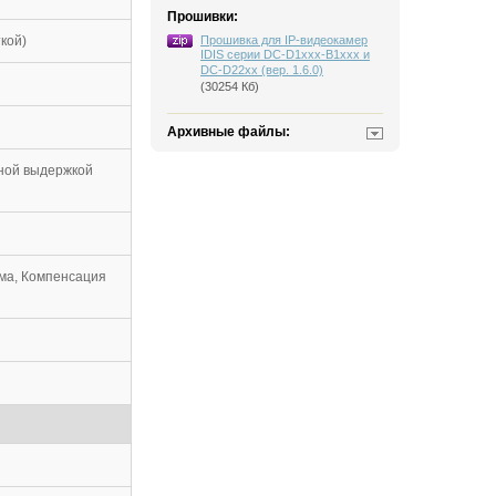
Прошивки:
ткой)
Прошивка для IP-видеокамер
IDIS серии DC-D1xxx-B1xxx и
DC-D22xx (вер. 1.6.0)
(30254 Кб)
Архивные файлы:
нной выдержкой
ма, Компенсация