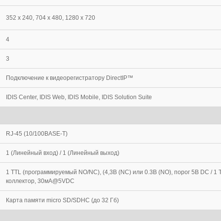
352 x 240, 704 x 480, 1280 x 720
4
3
Подключение к видеорегистратору DirectIP™
IDIS Center, IDIS Web, IDIS Mobile, IDIS Solution Suite
RJ-45 (10/100BASE-T)
1 (Линейный вход) / 1 (Линейный выход)
1 TTL (программируемый NO/NC), (4,3В (NC) или 0.3В (NO), порог 5В DC / 1
коллектор, 30мА@5VDC
Карта памяти micro SD/SDHC (до 32 Гб)