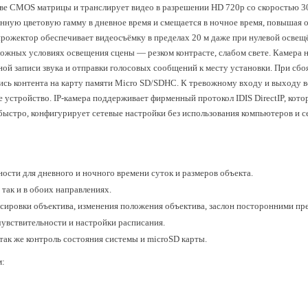
ве CMOS матрицы и транслирует видео в разрешении HD 720р со скоростью 30
енную цветовую гамму в дневное время и смещается в ночное время, повышая
рожектор обеспечивает видеосъёмку в пределах 20 м даже при нулевой освещ
ложных условиях освещения сцены — резком контрасте, слабом свете. Камера
й записи звука и отправки голосовых сообщений к месту установки. При сбоя
ись контента на карту памяти Micro SD/SDHC. К тревожному входу и выходу 
 устройство. IP-камера поддерживает фирменный протокол IDIS DirectIP, кот
быстро, конфигурирует сетевые настройки без использования компьютеров и с
ости для дневного и ночного времени суток и размеров объекта.
 так и в обоих направлениях.
сировки объектива, изменения положения объектива, заслон посторонними пр
увствительности и настройки расписания.
так же контроль состояния системы и microSD карты.
м: