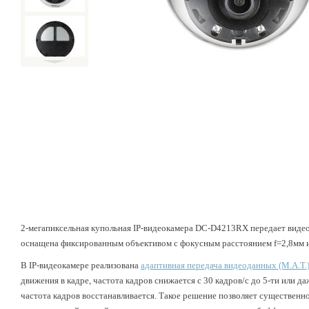
2-мегапиксельная купольная IP-видеокамера DC-D4213RX передает видео 
оснащена фиксированным объективом с фокусным расстоянием f=2,8мм и
В IP-видеокамере реализована
адаптивная передача видеоданных (M.A.T.
движения в кадре, частота кадров снижается с 30 кадров/с до 5-ти или 
частота кадров восстанавливается. Такое решение позволяет существенн