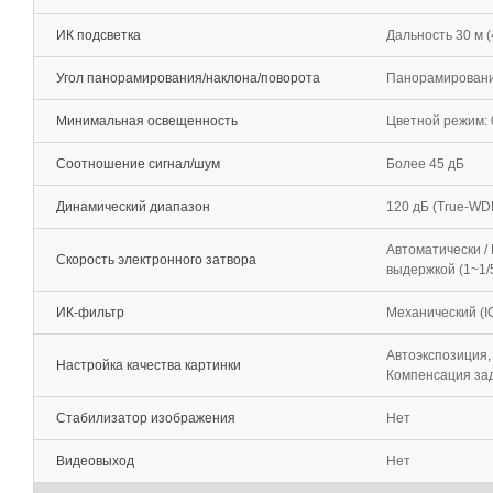
ИК подсветка
Дальность 30 м 
Угол панорамирования/наклона/поворота
Панорамирование:
Минимальная освещенность
Цветной режим: 0
Соотношение сигнал/шум
Более 45 дБ
Динамический диапазон
120 дБ (True-WD
Автоматически /
Скорость электронного затвора
выдержкой (1~1/5
ИК-фильтр
Механический (I
Автоэкспозиция,
Настройка качества картинки
Компенсация зад
Стабилизатор изображения
Нет
Видеовыход
Нет