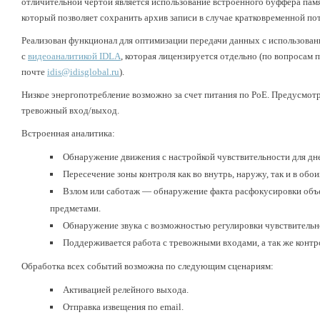
отличительной чертой является использование встроенного буффера памят
который позволяет сохранить архив записи в случае кратковременной пот
Реализован функционал для оптимизации передачи данных с использова
с
видеоаналитикой IDLA
, которая лицензируется отдельно (по вопросам 
почте
idis@idisglobal.ru
).
Низкое энергопотребление возможно за счет питания по PoE. Предусмот
тревожный вход/выход.
Встроенная аналитика:
Обнаружение движения с настройкой чувствительности для дне
Пересечение зоны контроля как во внутрь, наружу, так и в обо
Взлом или саботаж — обнаружение факта расфокусировки объе
предметами.
Обнаружение звука с возможностью регулировки чувствительн
Поддерживается работа с тревожными входами, а так же контр
Обработка всех событий возможна по следующим сценариям:
Активацией релейного выхода.
Отправка извещения по email.