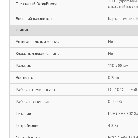
1 TTL (программи
Тревожный Вход/Выход
открытый колле
Внешний накопитель
Карта памяти mic
ОБЩИЕ
Антивандальный корпус
Нет
Класс пылевлагозащиты
Нет
Размеры
110 x 88 мм
Вес нетто
0.25 кг
Рабочая температура
От -10 °С до +50
Рабочая влажность
0 - 90 %
Питание
PoE (IEEE 802.3a
Потребление
4.8 Вт
Сертификаты
FCC, CE(50130-4