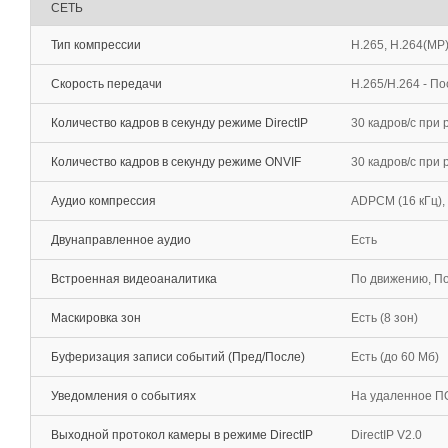
СЕТЬ
Тип компрессии
H.265, H.264(MP
Скорость передачи
H.265/H.264 - П
Количество кадров в секунду режиме DirectIP
30 кадров/с при
Количество кадров в секунду режиме ONVIF
30 кадров/c при
Аудио компрессия
ADPCM (16 кГц), G
Двунаправленное аудио
Есть
Встроенная видеоаналитика
По движению, По
Маскировка зон
Есть (8 зон)
Буферизация записи событий (Пред/После)
Есть (до 60 Мб)
Уведомления о событиях
На удаленное ПО
Выходной протокол камеры в режиме DirectIP
DirectIP V2.0