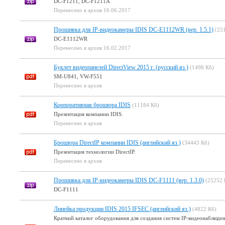
DC-F1211, DC-F1211A
Перенесено в архив 16.06.2017
Прошивка для IP-видеокамеры IDIS DC-E1112WR (вер. 1.5.1)
(25
DC-E1112WR
Перенесено в архив 16.02.2017
Буклет видеопанелей DirectView 2015 г. (русский яз.)
(1498 Кб)
SM-U841, VW-F551
Перенесено в архив
Корпоративная брошюра IDIS
(11184 Кб)
Презентация компании IDIS.
Перенесено в архив
Брошюра DirectIP компании IDIS (английский яз.)
(34443 Кб)
Презентация технологии DirectIP.
Перенесено в архив
Прошивка для IP-видеокамеры IDIS DC-F1111 (вер. 1.3.0)
(25252 
DC-F1111
Линейка продукции IDIS 2015 IFSEC (английский яз.)
(4822 Кб)
Краткий каталог оборудования для создания систем IP-видеонаблюден