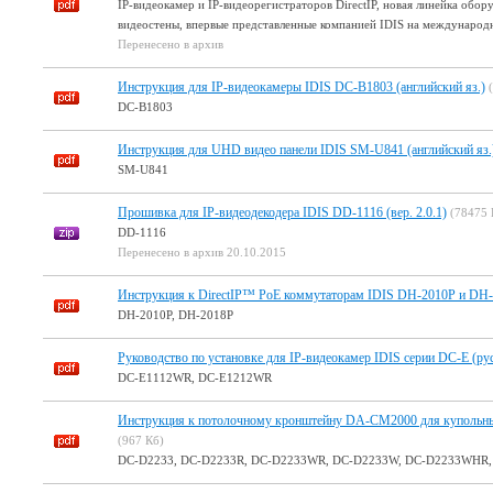
IP-видеокамер и IP-видеорегистраторов DirectIP, новая линейка об
видеостены, впервые представленные компанией IDIS на международн
Перенесено в архив
Инструкция для IP-видеокамеры IDIS DC-B1803 (английский яз.)
DC-B1803
Инструкция для UHD видео панели IDIS SM-U841 (английский яз.
SM-U841
Прошивка для IP-видеодекодера IDIS DD-1116 (вер. 2.0.1)
(78475 
DD-1116
Перенесено в архив 20.10.2015
Инструкция к DirectIP™ PoE коммутаторам IDIS DH-2010P и DH-2
DH-2010P, DH-2018P
Руководство по установке для IP-видеокамер IDIS серии DC-E (рус
DC-E1112WR, DC-E1212WR
Инструкция к потолочному кронштейну DA-CM2000 для купольных
(967 Кб)
DC-D2233, DC-D2233R, DC-D2233WR, DC-D2233W, DC-D2233WHR