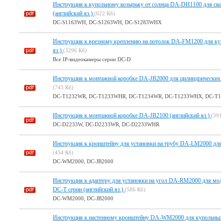
Инструкция к купольному козырьку от солнца DA-DH1100 для ск
(английский яз.)
(622 Кб)
DC-S1163WH, DC-S1263WH, DC-S1283WHX
Инструкция к врезному креплению на потолок DA-FM1200 для ку
яз.)
(3296 Кб)
Все IP-видеокамеры серии DC-D
Инструкция к монтажной коробке DA-JB2000 для цилиндрических I
(743 Кб)
DC-T1232WR, DC-T1233WHR, DC-T1234WR, DC-T1233WHX, DC-T
Инструкция к монтажной коробке DA-JB2100 (английский яз.)
(39
DC-D2233W, DC-D2233WR, DC-D2233WHR
Инструкция к кронштейну для установки на трубу DA-LM2000 для 
(454 Кб)
DC-WM2000, DC-JB2000
Инструкция к адаптеру для установки на угол DA-RM2000 для м
DC-T серии (английский яз.)
(586 Кб)
DC-WM2000, DC-JB2000
Инструкция к настенному кронштейну DA-WM2000 для купольных 