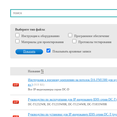
Выберите тип файла
:
Инструкции к оборудованию
Программное обеспечение
Материалы для проектирования
Протоколы тестирования
Показать
Показывать архивные записи
Название
Инструкция к врезному креплению на потолок DA-FM1300 для ку
яз.)
(919 Кб)
Все IP-видеокамеры серии DC-D
Руководство по эксплуатации для IP-видеокамер IDIS серии DC-T (
DC-T1232WR, DC-T1233WHR, DC-T1234WR, DC-T1833WHR
Руководство по установке для IP-видеокамер IDIS серии DC-T (рус