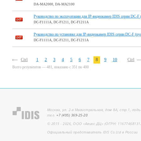
DA-MA2000, DA-MA2100
Руководство по эксплуатации для IP-видеокамер IDIS серии DC-F (
DC-F1111A, DC-F1211, DC-F1211A
Руководство по установке для IP-видеокамер IDIS серии DC-F (рус
DC-F1111A, DC-F1211, DC-F1211A
Ctrl
1
2
3
4
5
6
7
8
9
10
Ctrl
Всего результатов — 481, показано с 351 по 400
Москва, ул. 2-я Магистральная, дом 8А, стр.1, подъ
тел.
+7 (495) 369-25-20
© 2015 - 2026, ООО «Авикс ДЦ» (ОГРН: 11677468131
Официальный представитель IDIS Co.Ltd в России