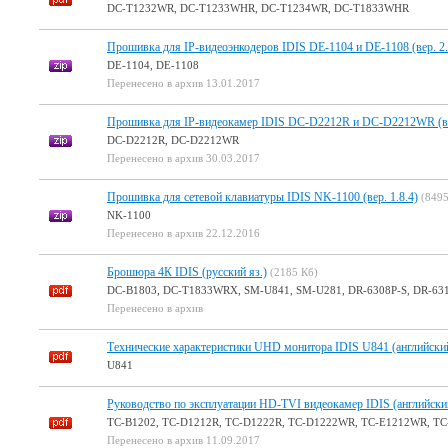
DC-T1232WR, DC-T1233WHR, DC-T1234WR, DC-T1833WHR
Прошивка для IP-видеоэнкодеров IDIS DE-1104 и DE-1108 (вер. 2.
DE-1104, DE-1108
Перенесено в архив 13.01.2017
Прошивка для IP-видеокамер IDIS DC-D2212R и DC-D2212WR (вер
DC-D2212R, DC-D2212WR
Перенесено в архив 30.03.2017
Прошивка для сетевой клавиатуры IDIS NK-1100 (вер. 1.8.4)
(8495
NK-1100
Перенесено в архив 22.12.2016
Брошюра 4К IDIS (русский яз.)
(2185 Кб)
DC-B1803, DC-T1833WRX, SM-U841, SM-U281, DR-6308P-S, DR-631
Перенесено в архив
Технические характеристики UHD монитора IDIS U841 (английский
U841
Руководство по эксплуатации HD-TVI видеокамер IDIS (английский
TC-B1202, TC-D1212R, TC-D1222R, TC-D1222WR, TC-E1212WR, T
Перенесено в архив 11.09.2017