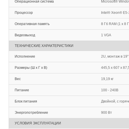
Операционная система
Microsoft® Wind
Процессор
Intel® Xeon® E5
Оперативная память
8 Гб RAM (1 x 8
Видеовыход
1 VGA
ТЕХНИЧЕСКИЕ ХАРАКТЕРИСТИКИ
Исполнение
2U, монтаж в 19"
Размеры (Ш х Г х В)
445,5 х 607 х 87,
Вес
19,19 кг
Питание
100 - 240В
Блок питания
Двойной, с горя
Энергопотребление
900 Вт
УСЛОВИЯ ЭКСПЛУАТАЦИИ