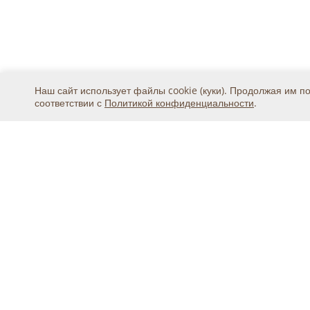
Наш сайт использует файлы cookie (куки). Продолжая им п
соответствии с
Политикой конфиденциальности
.
Москва, ул. 2-я Магистральная, дом 8А, стр.1, подъ
тел.
+7 (495) 369-25-20
© 2015 - 2026, ООО «Авикс ДЦ» (ОГРН: 11677468131
Официальный представитель IDIS Co.Ltd в России