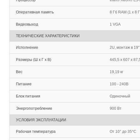
Процессор
Intel® Xeon® E5
Оперативная память
8 Гб RAM (1 x 8
Видеовыход
1 VGA
ТЕХНИЧЕСКИЕ ХАРАКТЕРИСТИКИ
Исполнение
2U, монтаж в 19"
Размеры (Ш х Г х В)
445,5 х 607 х 87,
Вес
19,19 кг
Питание
100 - 240В
Блок питания
Одиночный
Энергопотребление
900 Вт
УСЛОВИЯ ЭКСПЛУАТАЦИИ
Рабочая температура
От 10° до 35°C