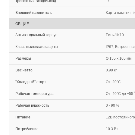
Тревожный Вход/Выход
1/1
Внешний накопитель
Карта памяти mi
ОБЩИЕ
Антивандальный корпус
Есть / IK10
Класс пылевлагозащиты
IP67, Встроенны
Размеры
Ø 155 x 105 мм
Вес нетто
0.99 кг
"Холодный" старт
От -20°С
Рабочая температура
От -40°С до +55 
Рабочая влажность
0 - 90 %
Питание
12В постоянного 
Потребление
10.3 Вт