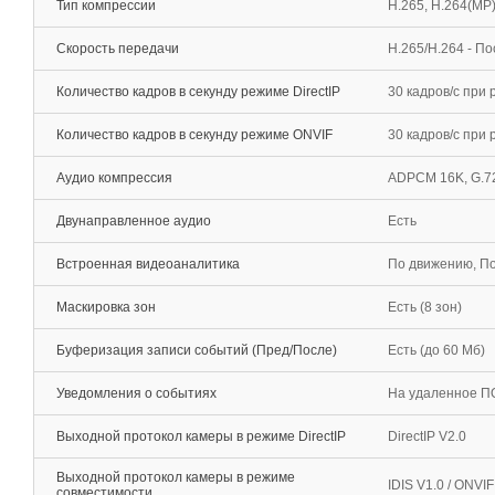
Тип компрессии
H.265, H.264(MP
Скорость передачи
H.265/H.264 - П
Количество кадров в секунду режиме DirectIP
30 кадров/с при
Количество кадров в секунду режиме ONVIF
30 кадров/c при
Аудио компрессия
ADPCM 16K, G.72
Двунаправленное аудио
Есть
Встроенная видеоаналитика
По движению, По
Маскировка зон
Есть (8 зон)
Буферизация записи событий (Пред/После)
Есть (до 60 Мб)
Уведомления о событиях
На удаленное ПО
Выходной протокол камеры в режиме DirectIP
DirectIP V2.0
Выходной протокол камеры в режиме
IDIS V1.0 / ONVI
совместимости