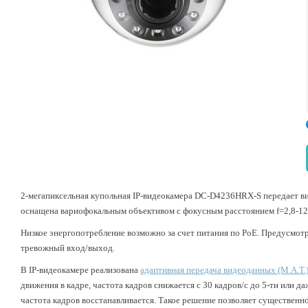
2-мегапиксельная купольная IP-видеокамера DC-D4236HRX-S передает вид
оснащена вариофокальным объективом с фокусным расстоянием f=2,8-12 
Низкое энергопотребление возможно за счет питания по PoE. Предусмот
тревожный вход/выход.
В IP-видеокамере реализована
адаптивная передача видеоданных (M.A.T.
движения в кадре, частота кадров снижается с 30 кадров/с до 5-ти или 
частота кадров восстанавливается. Такое решение позволяет существенн