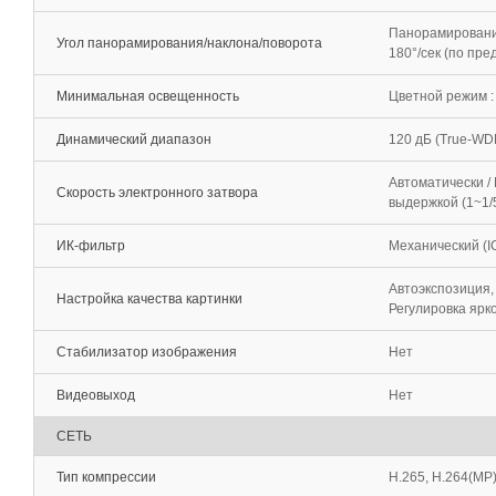
Панорамирование:
Угол панорамирования/наклона/поворота
180°/сек (по пре
Минимальная освещенность
Цветной режим : 
Динамический диапазон
120 дБ (True-WD
Автоматически /
Скорость электронного затвора
выдержкой (1~1/5
ИК-фильтр
Механический (I
Автоэкспозиция,
Настройка качества картинки
Регулировка ярк
Стабилизатор изображения
Нет
Видеовыход
Нет
СЕТЬ
Тип компрессии
H.265, H.264(MP