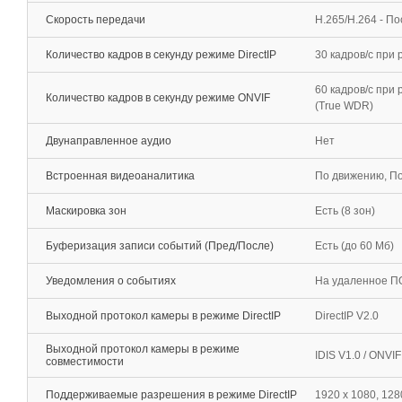
Скорость передачи
H.265/H.264 - П
Количество кадров в секунду режиме DirectIP
30 кадров/с при
60 кадров/c при
Количество кадров в секунду режиме ONVIF
(True WDR)
Двунаправленное аудио
Нет
Встроенная видеоаналитика
По движению, По
Маскировка зон
Есть (8 зон)
Буферизация записи событий (Пред/После)
Есть (до 60 Мб)
Уведомления о событиях
На удаленное ПО
Выходной протокол камеры в режиме DirectIP
DirectIP V2.0
Выходной протокол камеры в режиме
IDIS V1.0 / ONVI
совместимости
Поддерживаемые разрешения в режиме DirectIP
1920 x 1080, 1280