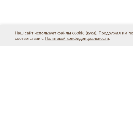
Наш сайт использует файлы cookie (куки). Продолжая им п
соответствии с
Политикой конфиденциальности
.
Москва, ул. 2-я Магистральная, дом 8А, стр.1, подъ
тел.
+7 (495) 369-25-20
© 2015 - 2026, ООО «Авикс ДЦ» (ОГРН: 11677468131
Официальный представитель IDIS Co.Ltd в России