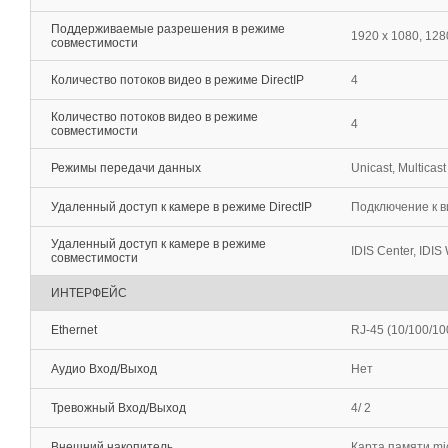
Поддерживаемые разрешения в режиме
1920 x 1080, 1280
совместимости
Количество потоков видео в режиме DirectIP
4
Количество потоков видео в режиме
4
совместимости
Режимы передачи данных
Unicast, Multicast
Удаленный доступ к камере в режиме DirectIP
Подключение к в
Удаленный доступ к камере в режиме
IDIS Center, IDIS 
совместимости
ИНТЕРФЕЙС
Ethernet
RJ-45 (10/100/1
Аудио Вход/Выход
Нет
Тревожный Вход/Выход
4/ 2
Внешний накопитель
Карта памяти mi