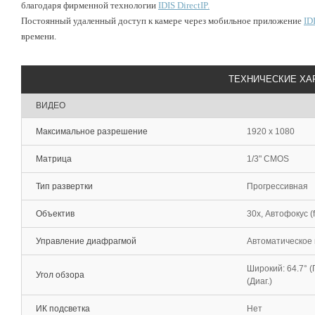
благодаря фирменной технологии
IDIS DirectIP.
Постоянный удаленный доступ к камере через мобильное приложение
ID
времени.
ТЕХНИЧЕСКИЕ ХА
ВИДЕО
Максимальное разрешение
1920 x 1080
Матрица
1/3" CMOS
Тип развертки
Прогрессивная
Объектив
30х, Автофокус (f
Управление диафрагмой
Автоматическое 
Широкий: 64.7° (Го
Угол обзора
(Диаг.)
ИК подсветка
Нет