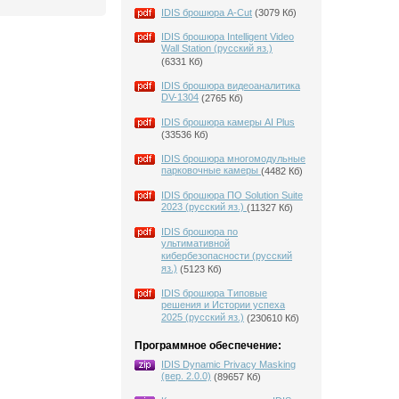
IDIS брошюра A-Cut
(3079 Кб)
IDIS брошюра Intelligent Video
Wall Station (русский яз.)
(6331 Кб)
IDIS брошюра видеоаналитика
DV-1304
(2765 Кб)
IDIS брошюра камеры AI Plus
(33536 Кб)
IDIS брошюра многомодульные
парковочные камеры
(4482 Кб)
IDIS брошюра ПО Solution Suite
2023 (русский яз.)
(11327 Кб)
IDIS брошюра по
ультимативной
кибербезопасности (русский
яз.)
(5123 Кб)
IDIS брошюра Типовые
решения и Истории успеха
2025 (русский яз.)
(230610 Кб)
Программное обеспечение:
IDIS Dynamic Privacy Masking
(вер. 2.0.0)
(89657 Кб)