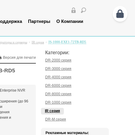
оддержка
Партнеры
О Компании
IS-1000-EXE1-72TB-RD5
траторы и серверы
IR серия
Категории:
Версия для печати
DR-2000 серия
DR-3000 серия
B-RD5
DR-4000 серия
DR-6000 серия
Enterprise NVR
DR-8000 серия
сширения (до 96
DR-1000 серия
ми
IR серия
дения
ения и
DR-M серия
Рекламные материалы: