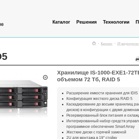
Каталог
Решения
Технологии
П
Каталог
IP-видеорегис
D5
Хранилище IS-1000-EXE1-72T
объемом 72 Тб, RAID 5
Расширение емкости хранения для IDIS 
Конфигурация жесткого диска RAID 5
Каскадирование до восьми хранилищ ра
дисков) в конфигурации с двумя домена
Резервированный блок питания и охлаж
Интегрированный набор средств управл
программное обеспечение Smart Array
Жесткие диски с горячей заменой
2U для монтажа в 19" стойку