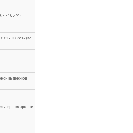
, 2.2° (Диаг.)
0.02 - 180°/сек (по
енной выдержкой
Регулировка яркости