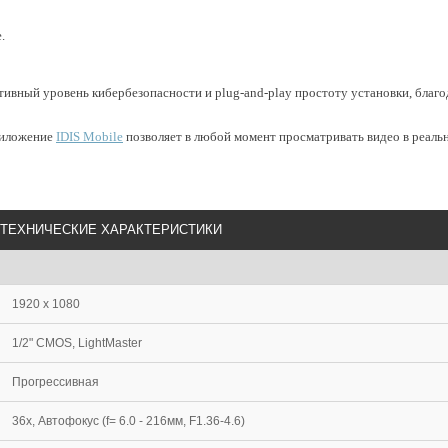
е.
ативный уровень кибербезопасности и plug-and-play простоту установки, благ
риложение
IDIS Mobile
позволяет в любой момент просматривать видео в реаль
ТЕХНИЧЕСКИЕ ХАРАКТЕРИСТИКИ
1920 x 1080
1/2" CMOS, LightMaster
Прогрессивная
36х, Автофокус (f= 6.0 - 216мм, F1.36-4.6)