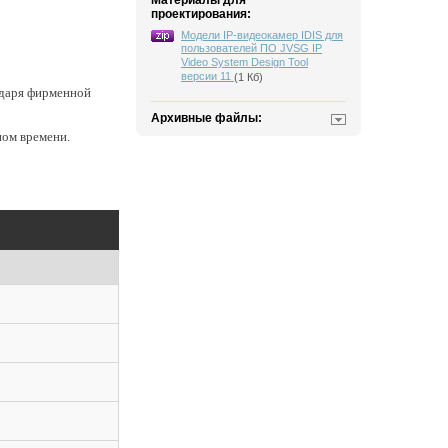
Материалы для
проектирования:
Модели IP-видеокамер IDIS для
пользователей ПО JVSG IP
Video System Design Tool
версии 11
(1 Кб)
одаря фирменной
Архивные файлы:
ном времени.