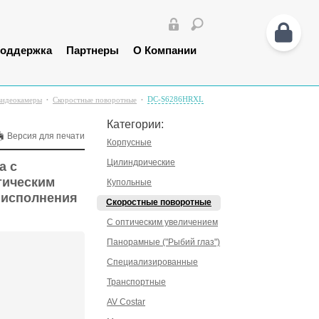
оддержка
Партнеры
О Компании
DC-S6286HRXL
видеокамеры
Скоростные поворотные
Категории:
Версия для печати
Корпусные
Цилиндрические
а с
тическим
Купольные
о исполнения
Скоростные поворотные
С оптическим увеличением
Панорамные ("Рыбий глаз")
Специализированные
Транспортные
AV Costar