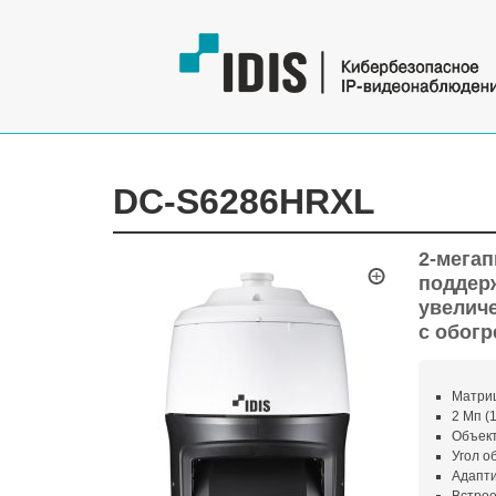
DC-S6286HRXL
2-мегап
поддерж
увеличе
с обог
Матри
2 Мп (1
Объект
Угол о
Адапти