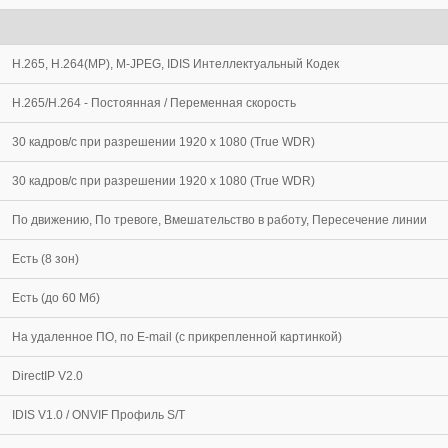
H.265, H.264(MP), M-JPEG, IDIS Интеллектуальный Кодек
H.265/H.264 - Постоянная / Переменная скорость
30 кадров/с при разрешении 1920 х 1080 (True WDR)
30 кадров/c при разрешении 1920 x 1080 (True WDR)
По движению, По тревоге, Вмешательство в работу, Пересечение линии
Есть (8 зон)
Есть (до 60 Мб)
На удаленное ПО, по E-mail (с прикрепленной картинкой)
DirectIP V2.0
IDIS V1.0 / ONVIF Профиль S/T