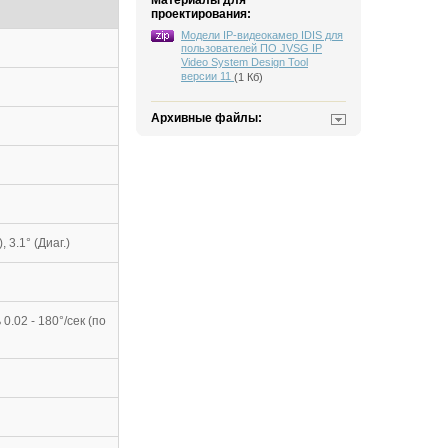
Материалы для
проектирования:
Модели IP-видеокамер IDIS для
пользователей ПО JVSG IP
Video System Design Tool
версии 11
(1 Кб)
Архивные файлы:
, 3.1° (Диаг.)
0.02 - 180°/сек (по