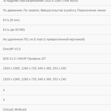
30 кадров/c при разрешении 1920 x 1080 (True WDR)
По движению, По тревоге, Вмешательство в работу, Пересечение линии
Есть (8 зон)
Есть (до 60 Мб)
На удаленное ПО, по E-mail (с прикрепленной картинкой)
DirectIP V2.0
IDIS V1.0 / ONVIF Профиль S/T
1920 x 1080, 1280 x 720, 640 x 360, 352 x 240
1920 x 1080, 1280 x 720, 640 x 360, 352 x 240
4
4
Unicast, Multicast