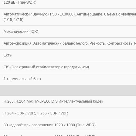
120 дБ (True-WDR)
Автоматически / Вручную (1/30 - 1/10000), Антимерцание, Съемка с увелич
(1/15, 1/7.5)
Механический (ICR)
Автоэкспозиция, Автоматический баланс белого, Резкость, Контрастность, 
Есть
EIS (Электронный стабилизатор с гиродатчиком)
1 терминальный блок
H.265, H.264(MP), M-JPEG, IDIS Интеллектуальный Кодек
H.264 - CBR / VBR, H.265 - CBR / VBR
30 кадров/с при разрешении 1920 х 1080 (True WDR)