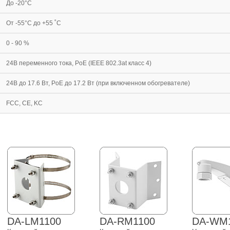
До -20°С
От -55°С до +55 ˚С
0 - 90 %
24В переменного тока, PoE (IEEE 802.3at класс 4)
24В до 17.6 Вт, PoE до 17.2 Вт (при включенном обогревателе)
FCC, CE, KC
DA-LM1100
DA-RM1100
DA-WM