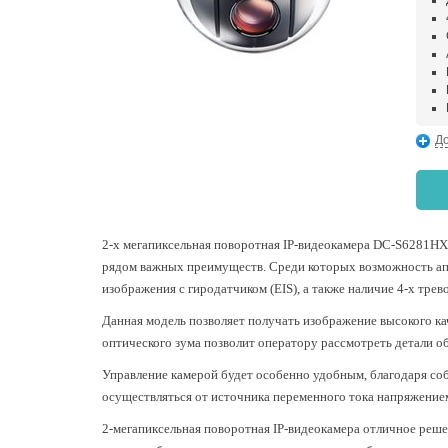
До
2-х мегапиксельная поворотная IP-видеокамера DC-S6281HX
рядом важных преимуществ. Среди которых возможность апп
изображения с гиродатчиком (EIS), а также наличие 4-х тре
Данная модель позволяет получать изображение высокого кач
оптического зума позволит оператору рассмотреть детали о
Управление камерой будет особенно удобным, благодаря с
осуществляться от источника переменного тока напряжение
2-мегапиксельная поворотная IP-видеокамера отличное реш