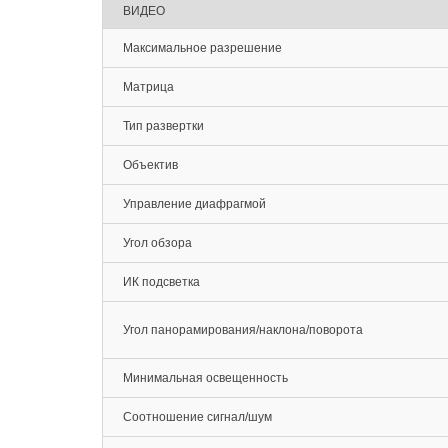
ВИДЕО
Максимальное разрешение
Матрица
Тип развертки
Объектив
Управление диафрагмой
Угол обзора
ИК подсветка
Угол панорамирования/наклона/поворота
Минимальная освещенность
Соотношение сигнал/шум