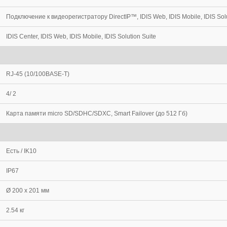
Подключение к видеорегистратору DirectIP™, IDIS Web, IDIS Mobile, IDIS Solu
IDIS Center, IDIS Web, IDIS Mobile, IDIS Solution Suite
RJ-45 (10/100BASE-T)
4/ 2
Карта памяти micro SD/SDHC/SDXC, Smart Failover (до 512 Гб)
Есть / IK10
IP67
Ø 200 x 201 мм
2.54 кг