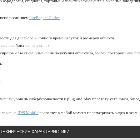
ак аэродромы, стадионы, торговые и логистические центры, учебные заведения
 использованием
Intellegent Codec
.
ости для дневного и ночного времени суток и размеров объекта.
 так и в обоих направлениях.
сировки объектива, изменения положения объектива, заслон посторонними пр
м:
е.
ативный уровень кибербезопасности и plug-and-play простоту установки, благ
риложение
IDIS Mobile
позволяет в любой момент просматривать видео в реаль
ТЕХНИЧЕСКИЕ ХАРАКТЕРИСТИКИ