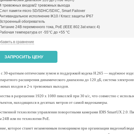
Динамический диапазон 120 дБ (True WDR)
4 тревожных входов/2 тревожных выхода
Слот памяти micro SD/SDHC/SDXC, Smart Failover
Антивандальное исполнение IK10 / Класс защиты IP67
Встроенный обогреватель
Питание 24В переменного тока, PoE (IEEE 802.3at класс 4)
Рабочая температура от -55°С до +55 °C
бавить в сравнение
ЗАПРОСИТЬ ЦЕНУ
 с 30-кратным оптическим зумом и поддержкой кодека H.265
—
надёжное изде
аратного расширения динамического диапазона до 120 дБ, система электрон
вожных входов и 2-х тревожных выходов.
ества в разрешении 1920 х 1080 пикселей при 30 к/c, что совместно с исполь
бъектов, находящихся в десятках метров от самой видеокамеры.
обственной технологии управления поворотными камерами
IDIS SmartUX 2.0
.
Пи
м 24В или по технологии PoE.
ение, которое станет незаменимым помощником при организации видеонаблюд