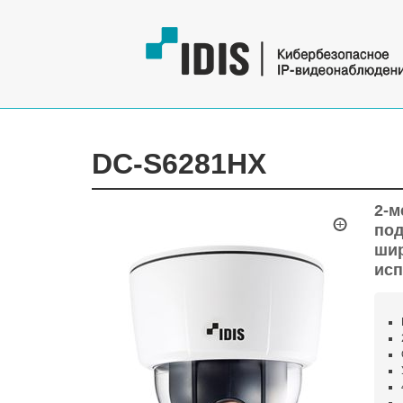
DC-S6281HX
2-м
под
шир
исп