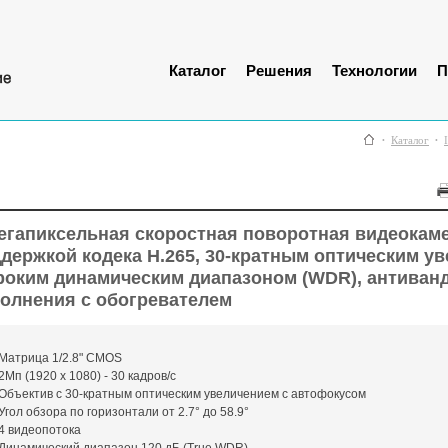
Каталог
Решения
Технологии
П
Каталог
егапиксельная скоростная поворотная видеокаме
держкой кодека H.265, 30-кратным оптическим у
оким динамическим диапазоном (WDR), антиван
олнения с обогревателем
Матрица 1/2.8" CMOS
2Мп (1920 х 1080) - 30 кадров/с
Объектив с 30-кратным оптическим увеличением с автофокусом
Угол обзора по горизонтали от 2.7° до 58.9°
4 видеопотока