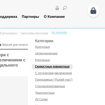
оддержка
Партнеры
О Компании
DC-S6281HX
IP-видеокамеры
Скоростные поворотные
Категории:
Версия для печати
Корпусные
Цилиндрические
ра с
величением с
Купольные
дального
Скоростные поворотные
С оптическим увеличением
Панорамные ("Рыбий глаз")
Специализированные
Транспортные
AV Costar