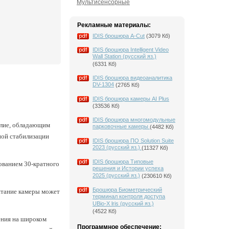
Мультисенсорные
Рекламные материалы:
IDIS брошюра A-Cut
(3079 Кб)
IDIS брошюра Intelligent Video
Wall Station (русский яз.)
(6331 Кб)
IDIS брошюра видеоаналитика
DV-1304
(2765 Кб)
IDIS брошюра камеры AI Plus
(33536 Кб)
IDIS брошюра многомодульные
лие, обладающим
парковочные камеры
(4482 Кб)
ной стабилизации
IDIS брошюра ПО Solution Suite
2023 (русский яз.)
(11327 Кб)
IDIS брошюра Типовые
зованием 30-кратного
решения и Истории успеха
2025 (русский яз.)
(230610 Кб)
Брошюра Биометрический
тание камеры может
терминал контроля доступа
UBio-X lris (русский яз.)
(4522 Кб)
ения на широком
Программное обеспечение: