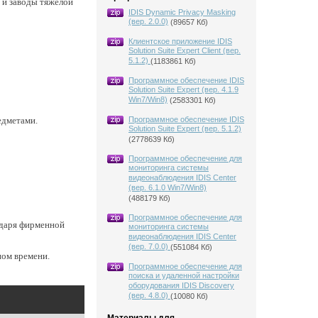
 и заводы тяжелой
IDIS Dynamic Privacy Masking
(вер. 2.0.0)
(89657 Кб)
Клиентское приложение IDIS
Solution Suite Expert Client (вер.
5.1.2)
(1183861 Кб)
Программное обеспечение IDIS
Solution Suite Expert (вер. 4.1.9
Win7/Win8)
(2583301 Кб)
едметами.
Программное обеспечение IDIS
Solution Suite Expert (вер. 5.1.2)
(2778639 Кб)
Программное обеспечение для
мониторинга системы
видеонаблюдения IDIS Center
(вер. 6.1.0 Win7/Win8)
(488179 Кб)
Программное обеспечение для
одаря фирменной
мониторинга системы
видеонаблюдения IDIS Center
(вер. 7.0.0)
(551084 Кб)
ном времени.
Программное обеспечение для
поиска и удаленной настройки
оборудования IDIS Discovery
(вер. 4.8.0)
(10080 Кб)