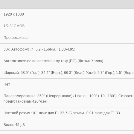
1920 x 1080
1/2.8" CMOS
Прогрессивная
30х, Автофокус (f= 5.2 - 156мм, F1.33-4.95)
Автоматическое по постоянному току (DC) (Датчик Холла)
Широкий: 58.9° (Гор.), 34.4° (Верт.), 66.3° (Диаг.). Узкий: 2.7° (Гор.), 1.5° (Верт.)
Нет
Панорамирование: 360° (Непрерывное) / Наклон: 100° (-10 - 180°). Скорость 
предустановкам 420°/сек)
Цветной режим : 0.1 люкс для F1.33; Ч/Б режим : 0.01 люкс для F1.33
Более 45 дБ