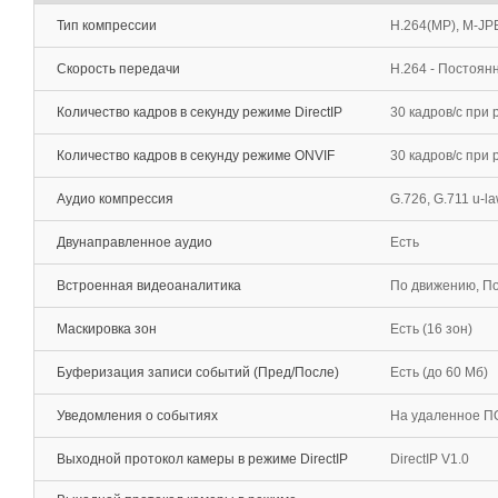
Тип компрессии
H.264(MP), M-J
Скорость передачи
H.264 - Постоян
Количество кадров в секунду режиме DirectIP
30 кадров/с при
Количество кадров в секунду режиме ONVIF
30 кадров/c при
Аудио компрессия
G.726, G.711 u-la
Двунаправленное аудио
Есть
Встроенная видеоаналитика
По движению, По
Маскировка зон
Есть (16 зон)
Буферизация записи событий (Пред/После)
Есть (до 60 Мб)
Уведомления о событиях
На удаленное ПО
Выходной протокол камеры в режиме DirectIP
DirectIP V1.0