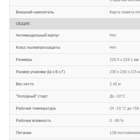
открытый колле
Внешний накопитель
Карта памяти mi
ОБЩИЕ
Антивандальный корпус
Нет
Класс пылевлагозащиты
Нет
Размеры
226.5 x 224.1 мм
Размер упаковки (Ш х В х Г)
230 x 230 x 215 
Вес нетто
2.45 кг
"Холодный" старт
До -10°С
Рабочая температура
От -10 °С до +50
Рабочая влажность
0 - 90 %
Питание
12В постоянного 