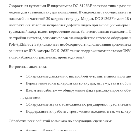
Скоростная купольная IP-видеокамера DC-S1263F врезного типа с разреш
модель для установки внутри помещений. IP-видеокамера осуществляет 
пикселей и с частотой 30 кадров в секунду. Модель DC-S1263F имеет 18
изображения, который исправляет дефекты видео при вибрации камеры. 
тревожный вход, взлом, пересечение зоны. Запатентованная технология D
настройки системы, оптимизировав взаимодействие сетевого оборудован
PoE+(IEEE 802.3at) исключает необходимость использования дополнител
решения от IDIS, камеры DC-S1263F также поддерживают протокол ONVIF
видеонаблюдения различных производителей.
Встроенная аналитика:
Обнаружение движения с настройкой чувствительности для дне
Пересечение зоны контроля как во внутрь, наружу, так и в обо
Взлом или саботаж — обнаружение факта расфокусировки объе
предметами.
Обнаружение звука с возможностью регулировки чувствительн
Поддерживается работа с тревожными входами, а так же контр
Обработка всех событий возможна по следующим сценариям:
Активацией релейного выхода.