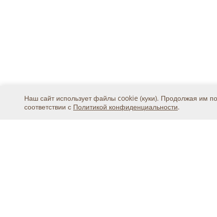
Наш сайт использует файлы cookie (куки). Продолжая им п
соответствии с
Политикой конфиденциальности
.
Москва, ул. 2-я Магистральная, дом 8А, стр.1, подъ