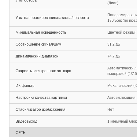
Угол обзора
(Диаг.)
Панорамирование:
Угол панорамирования/наклона/поворота
180°/сек (по пре
Минимальная освещенность
Цветной режим : 
Соотношение сигнал/шум
31.2 дБ
Динамический диапазон
74.7 дБ
Автоматически / 
Скорость электронного затвора
выдержкой (1/7.5
ИК-фильтр
Механический (I
Настройка качества картинки
Автоэкспозиция,
Стабилизатор изображения
Нет
Видеовыход
1 клеммный блок
СЕТЬ