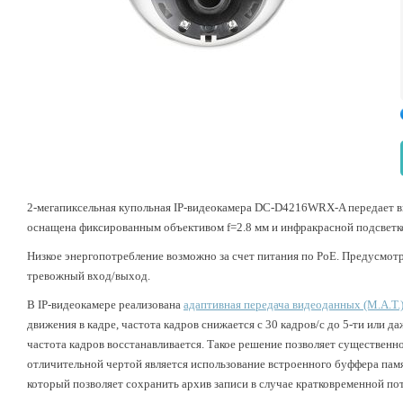
2-мегапиксельная купольная IP-видеокамера DC-D4216WRX-A передает вид
оснащена фиксированным объективом f=2.8 мм и инфракрасной подсветко
Низкое энергопотребление возможно за счет питания по PoE. Предусмот
тревожный вход/выход.
В IP-видеокамере реализована
адаптивная передача видеоданных (M.A.T.
движения в кадре, частота кадров снижается с 30 кадров/с до 5-ти или 
частота кадров восстанавливается. Такое решение позволяет существенн
отличительной чертой является использование встроенного буффера памят
который позволяет сохранить архив записи в случае кратковременной пот