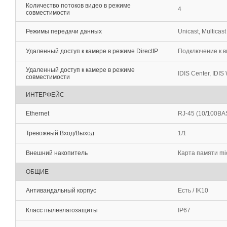
Количество потоков видео в режиме
4
совместимости
Режимы передачи данных
Unicast, Multicast
Удаленный доступ к камере в режиме DirectIP
Подключение к в
Удаленный доступ к камере в режиме
IDIS Center, IDIS 
совместимости
ИНТЕРФЕЙС
Ethernet
RJ-45 (10/100BA
Тревожный Вход/Выход
1/1
Внешний накопитель
Карта памяти mi
ОБЩИЕ
Антивандальный корпус
Есть / IK10
Класс пылевлагозащиты
IP67