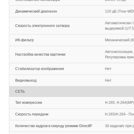
Динамический диапазон
120 дБ (True-WD
Автоматически /
Скорость электронного затвора
выдержкой (1/7.5
ИК-фильтр
Механический (I
Автоэкспозиция,
Настройка качества картинки
Регулировка ярк
Стабилизатор изображения
Нет
Видеовыход
Нет
СЕТЬ
Тип компрессии
H.265, H.264(MP
Скорость передачи
H.265/H.264 - П
Количество кадров в секунду режиме DirectIP
30 кадров/с при