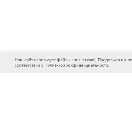
Наш сайт использует файлы cookie (куки). Продолжая им п
соответствии с
Политикой конфиденциальности
.
Москва, ул. 2-я Магистральная, дом 8А, стр.1, подъ