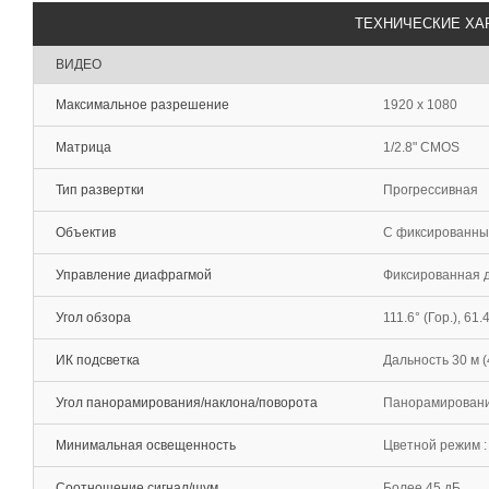
ТЕХНИЧЕСКИЕ ХА
ВИДЕО
Максимальное разрешение
1920 x 1080
Матрица
1/2.8" CMOS
Тип развертки
Прогрессивная
Объектив
С фиксированным
Управление диафрагмой
Фиксированная 
Угол обзора
111.6° (Гор.), 61.
ИК подсветка
Дальность 30 м 
Угол панорамирования/наклона/поворота
Панорамирование:
Минимальная освещенность
Цветной режим : 
Соотношение сигнал/шум
Более 45 дБ