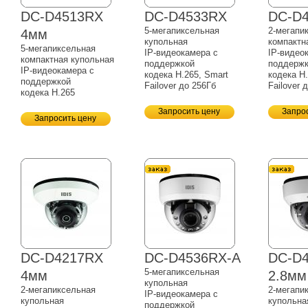
DC-D4513RX
DC-D4533RX
DC-D
5-мегапиксельная
2-мегапи
4мм
купольная
компактн
5-мегапиксельная
IP-видеокамера
с
IP-видео
компактная купольная
поддержкой
поддерж
IP-видеокамера
с
кодека H.265, Smart
кодека H.
поддержкой
Failover до 256Гб
Failover 
кодека H.265
Запросить цену
Запро
Запросить цену
DC-D4217RX
DC-D4536RX-A
DC-D4
5-мегапиксельная
4мм
2.8мм
купольная
2-мегапиксельная
2-мегапи
IP-видеокамера
с
купольная
купольна
поддержкой