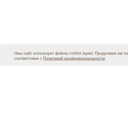
Наш сайт использует файлы cookie (куки). Продолжая им п
соответствии с
Политикой конфиденциальности
.
Москва, ул. 2-я Магистральная, дом 8А, стр.1, подъ
тел.
+7 (495) 369-25-20