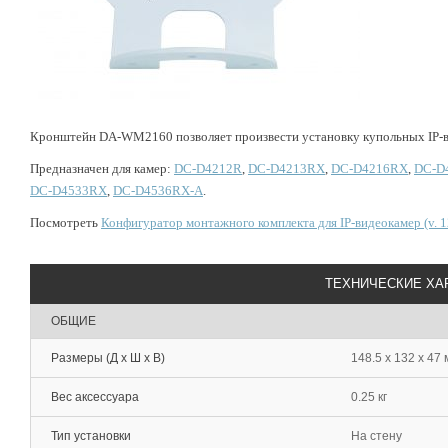
Кронштейн DA-WM2160 позволяет произвести установку купольных IP-ви
Предназначен для камер:
DC
-
D
4212
R
,
DC
-
D
4213
RX
,
DC
-
D
4216
RX
,
DC
-
D
DC
-
D
4533
RX
,
DC
-
D
4536
RX
-
A
.
Посмотреть
Конфигуратор монтажного комплекта для IP-видеокамер (v. 1
ТЕХНИЧЕСКИЕ ХА
ОБЩИЕ
Размеры (Д х Ш х В)
148.5 x 132 x 47
Вес аксессуара
0.25 кг
Тип установки
На стену