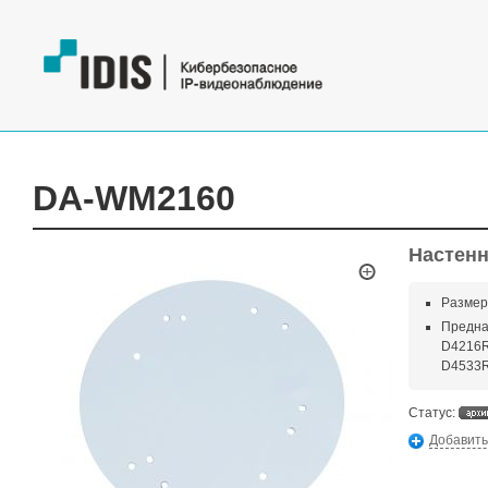
DA-WM2160
Настен
Размеры
Предна
D4216R
D4533R
Статус:
Добавить