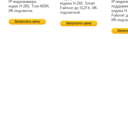
IP-видеокамера,
IP-видео
кодека H.265, Smart
кодек H.265,
True-WDR,
поддерж
Failover до 512Гб,
ИК-
ИК-подсветка
кодека H.
подсветкой
Failover 
ИК-подсв
Запросить цену
Запросить цену
Запро