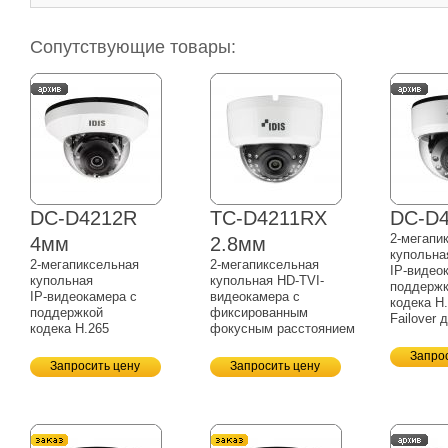
Сопутствующие товары:
DC-D4212R
TC-D4211RX
DC-D
2-мегапи
4мм
2.8мм
купольна
2-мегапиксельная
2-мегапиксельная
IP-видео
купольная
купольная HD-TVI-
поддерж
IP-видеокамера
с
видеокамера с
кодека H.
поддержкой
фиксированным
Failover 
кодека H.265
фокусным расстоянием
Запро
Запросить цену
Запросить цену