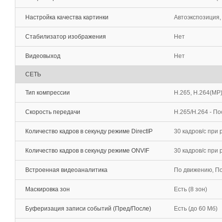
Настройка качества картинки
Автоэкспозиция,
Стабилизатор изображения
Нет
Видеовыход
Нет
СЕТЬ
Тип компрессии
H.265, H.264(MP
Скорость передачи
H.265/H.264 - П
Количество кадров в секунду режиме DirectIP
30 кадров/с при
Количество кадров в секунду режиме ONVIF
30 кадров/c при
Встроенная видеоаналитика
По движению, По
Маскировка зон
Есть (8 зон)
Буферизация записи событий (Пред/После)
Есть (до 60 Мб)