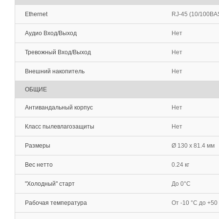
Ethernet
RJ-45 (10/100BA
Аудио Вход/Выход
Нет
Тревожный Вход/Выход
Нет
Внешний накопитель
Нет
ОБЩИЕ
Антивандальный корпус
Нет
Класс пылевлагозащиты
Нет
Размеры
Ø 130 x 81.4 мм
Вес нетто
0.24 кг
"Холодный" старт
До 0°С
Рабочая температура
От -10 °С до +50