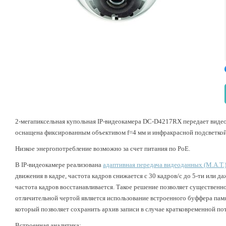
2-мегапиксельная купольная IP-видеокамера DC-D4217RX передает видео 
оснащена фиксированным объективом f=4 мм и инфракрасной подсветкой
Низкое энергопотребление возможно за счет питания по PoE.
В IP-видеокамере реализована
адаптивная передача видеоданных (M.A.T.
движения в кадре, частота кадров снижается с 30 кадров/с до 5-ти или 
частота кадров восстанавливается. Такое решение позволяет существенн
отличительной чертой является использование встроенного буффера памят
который позволяет сохранить архив записи в случае кратковременной пот
Встроенная аналитика: