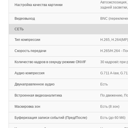
Автоэкспозиция,
Настройка качества картинки
задней засветки
Видеовыход
BNC (переключе
СЕТЬ
Тип компрессии
H.265, H.264(MP
Скорость передачи
H.265/H.264 - П
Количество кадров в секунду режиме ONVIF
30 кадров/c при
Аудио компрессия
G.711 A-law, G.71
Двунаправленное аудио
Есть
Встроенная видеоаналитика
По движению, По
Маскировка зон
Есть (8 зон)
Буферизация записи событий (Пред/После)
Есть (до 60 Мб)