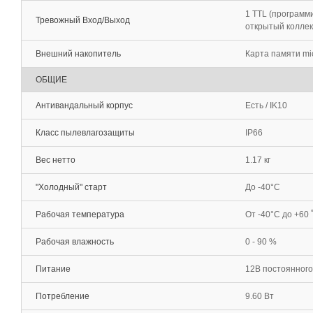
1 TTL (программи
Тревожный Вход/Выход
открытый колле
Внешний накопитель
Карта памяти mi
ОБЩИЕ
Антивандальный корпус
Есть / IK10
Класс пылевлагозащиты
IP66
Вес нетто
1.17 кг
"Холодный" старт
До -40°С
Рабочая температура
От -40°С до +60 
Рабочая влажность
0 - 90 %
Питание
12В постоянного 
Потребление
9.60 Вт