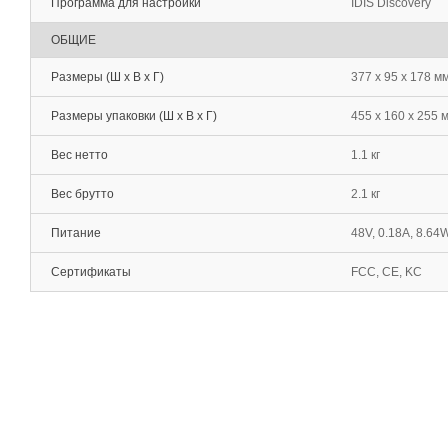
Программа для настройки
IDIS Discovery
ОБЩИЕ
Размеры (Ш x В x Г)
377 x 95 x 178 м
Размеры упаковки (Ш x В x Г)
455 x 160 x 255 
Вес нетто
1.1 кг
Вес брутто
2.1 кг
Питание
48V, 0.18A, 8.64W
Сертификаты
FCC, CE, KC