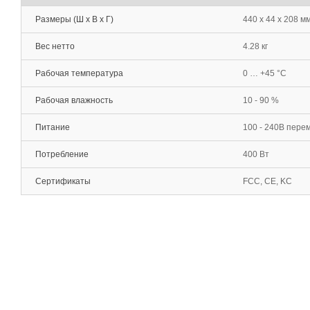
Размеры (Ш x В x Г)
440 x 44 x 208 м
Вес нетто
4.28 кг
Рабочая температура
0 … +45 °C
Рабочая влажность
10 - 90 %
Питание
100 - 240В перем
Потребление
400 Вт
Сертификаты
FCC, CE, KC