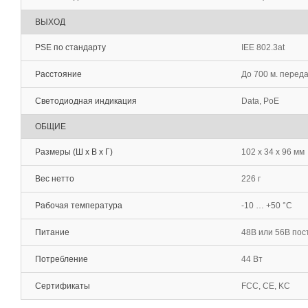
ВЫХОД
PSE по стандарту
IEE 802.3at
Расстояние
До 700 м. переда
Светодиодная индикация
Data, PoE
ОБЩИЕ
Размеры (Ш x В x Г)
102 x 34 x 96 мм
Вес нетто
226 г
Рабочая температура
-10 … +50 °C
Питание
48В или 56В пос
Потребление
44 Вт
Сертификаты
FCC, CE, KC