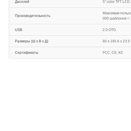
Дисплей
5" color TFT LCD
Максимум пользо
Производительность
000 шаблонов < 1
USB
2.0 OTG
Размеры (Ш х В х Д)
80 x 195.6 x 23.5
Сертификаты
FCC, CE, KC