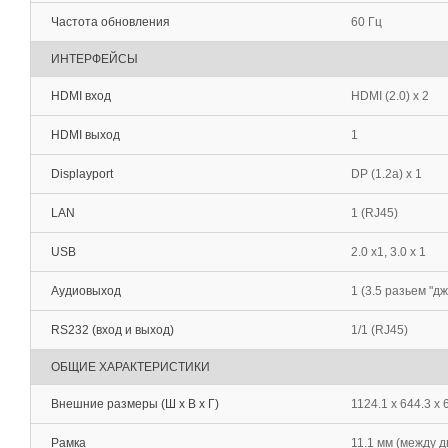
Частота обновления
60 Гц
ИНТЕРФЕЙСЫ
HDMI вход
HDMI (2.0) x 2
HDMI выход
1
Displayport
DP (1.2a) x 1
LAN
1 (RJ45)
USB
2.0 x1, 3.0 x 1
Аудиовыход
1 (3.5 разьем "дж
RS232 (вход и выход)
1/1 (RJ45)
ОБЩИЕ ХАРАКТЕРИСТИКИ
Внешние размеры (Ш х В х Г)
1124.1 x 644.3 x 
Рамка
11.1 мм (между 