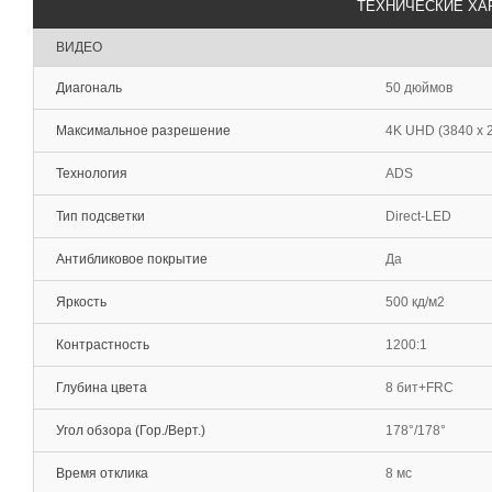
ТЕХНИЧЕСКИЕ ХА
ВИДЕО
Диагональ
50 дюймов
Максимальное разрешение
4K UHD (3840 x 
Технология
ADS
Тип подсветки
Direct-LED
Антибликовое покрытие
Да
Яркость
500 кд/м2
Контрастность
1200:1
Глубина цвета
8 бит+FRC
Угол обзора (Гор./Верт.)
178°/178°
Время отклика
8 мс