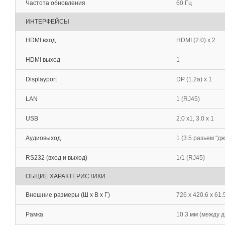
Частота обновления
60 Гц
ИНТЕРФЕЙСЫ
HDMI вход
HDMI (2.0) x 2
HDMI выход
1
Displayport
DP (1.2a) x 1
LAN
1 (RJ45)
USB
2.0 x1, 3.0 x 1
Аудиовыход
1 (3.5 разьем "дж
RS232 (вход и выход)
1/1 (RJ45)
ОБЩИЕ ХАРАКТЕРИСТИКИ
Внешние размеры (Ш х В х Г)
726 x 420.6 x 61.
Рамка
10.3 мм (между 