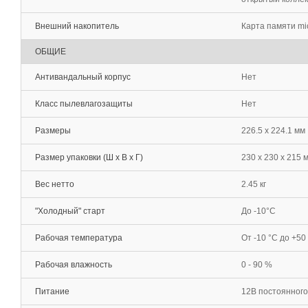
Внешний накопитель
Карта памяти mi
ОБЩИЕ
Антивандальный корпус
Нет
Класс пылевлагозащиты
Нет
Размеры
226.5 x 224.1 мм
Размер упаковки (Ш х В х Г)
230 x 230 x 215 
Вес нетто
2.45 кг
"Холодный" старт
До -10°С
Рабочая температура
От -10 °С до +50
Рабочая влажность
0 - 90 %
Питание
12В постоянного 