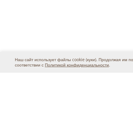
Наш сайт использует файлы cookie (куки). Продолжая им п
соответствии с
Политикой конфиденциальности
.
Москва, ул. 2-я Магистральная, дом 8А, стр.1, подъ