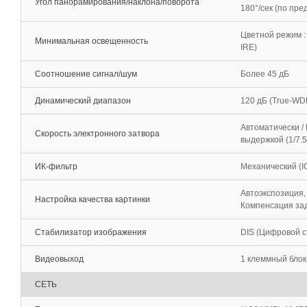
Угол панорамирования/наклона/поворота
180°/сек (по пре
Цветной режим : 
Минимальная освещенность
IRE)
Соотношение сигнал/шум
Более 45 дБ
Динамический диапазон
120 дБ (True-WD
Автоматически /
Скорость электронного затвора
выдержкой (1/7.5
ИК-фильтр
Механический (I
Автоэкспозиция,
Настройка качества картинки
Компенсация зад
Стабилизатор изображения
DIS (Цифровой с
Видеовыход
1 клеммный блок
СЕТЬ