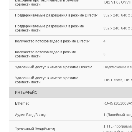
Выходной протокол камеры в режиме
IDIS V1.0 / ONVI
совместимости
Поддерживаемые разрешения в режиме DirectIP
352 x 240, 640 x 
Поддерживаемые разрешения в режиме
352 x 240, 640 х 
совместимости
Количество потоков видео в режиме DirectIP
4
Количество потоков видео в режиме
3
совместимости
Удаленный доступ к камере в режиме DirectIP
Подключение к в
Удаленный доступ к камере в режиме
IDIS Center, IDIS 
совместимости
ИНТЕРФЕЙС
Ethernet
RJ-45 (10/100BA
Аудио Вход/Выход
1 (Линейный вход
1 TTL (программи
Тревожный Вход/Выход
открытый колле