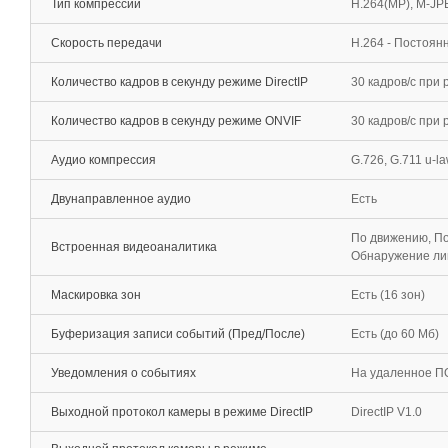
Тип компрессии
H.264(MP), M-J
Скорость передачи
H.264 - Постоян
Количество кадров в секунду режиме DirectIP
30 кадров/с при
Количество кадров в секунду режиме ONVIF
30 кадров/c при
Аудио компрессия
G.726, G.711 u-la
Двунаправленное аудио
Есть
По движению, По
Встроенная видеоаналитика
Обнаружение ли
Маскировка зон
Есть (16 зон)
Буферизация записи событий (Пред/После)
Есть (до 60 Мб)
Уведомления о событиях
На удаленное ПО
Выходной протокол камеры в режиме DirectIP
DirectIP V1.0