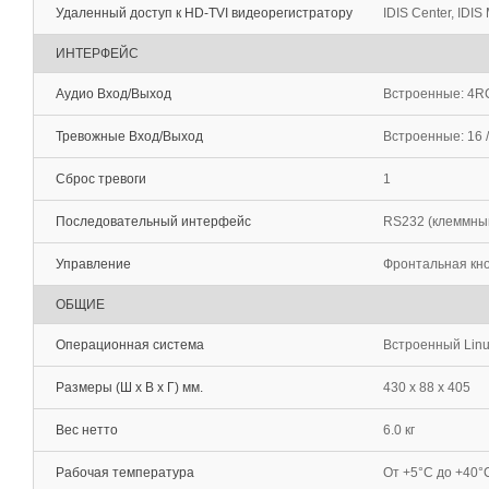
Удаленный доступ к HD-TVI видеорегистратору
IDIS Center, IDIS
ИНТЕРФЕЙС
Аудио Вход/Выход
Встроенные: 4R
Тревожные Вход/Выход
Встроенные: 16 /
Сброс тревоги
1
Последовательный интерфейс
RS232 (клеммный 
Управление
Фронтальная кно
ОБЩИЕ
Операционная система
Встроенный Lin
Размеры (Ш х В х Г) мм.
430 x 88 x 405
Вес нетто
6.0 кг
Рабочая температура
От +5°С до +40°