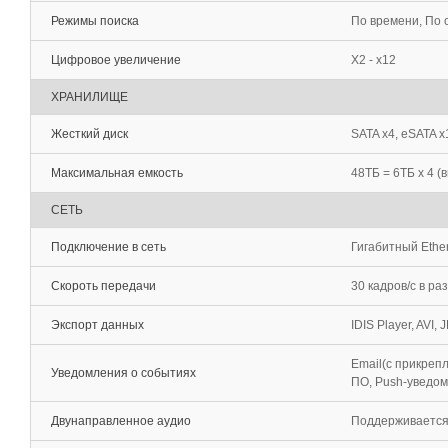
Режимы поиска
По времени, По
Цифровое увеличение
Х2 - х12
ХРАНИЛИЩЕ
Жесткий диск
SATA x4, eSATA x
Максимальная емкость
48TБ = 6TБ x 4 (
СЕТЬ
Подключение в сеть
Гигабитный Ether
Скороть передачи
30 кадров/с в р
Экспорт данных
IDIS Player, AVI, 
Email(с прикреп
Уведомления о событиях
ПО, Push-уведомл
Двунаправленное аудио
Поддерживаетс