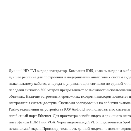
Лучший HD-TVI видеорегистратор. Компания IDIS, являясь лидером в об
лучшее решение для построения и модернизации аналоговых систем вид
коаксиальному кабелю, а передача управляющих сигналов по единой лини
передачи сигналов 500 метров предоставляет возможность использовани
объектах. Наличие встроенных тревожных входов и выходов позволяет п
контроллеры систем доступа. Сценарии реагирования на события включа
Push-уведомления на устройства IOS/ Android или пользователю системы н
гигабитный порт Ethernet. Для просмотра онлайн видео и архивного ко
интерфейсы HDMI или VGA. Через видеовыход SVBS подключается Spot 
независимый экран. Производительность данной модели позволяет однов