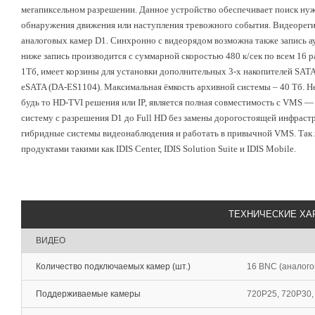
мегапиксельном разрешении. Данное устройство обеспечивает поиск ну
обнаружения движения или наступления тревожного события. Видеореги
аналоговых камер D1. Синхронно с видеорядом возможна также запись 
ниже запись производится с суммарной скоростью 480 к/сек по всем 16 
1Тб, имеет корзины для установки дополнительных 3-х накопителей SA
eSATA (DA-ES1104). Максимальная ёмкость архивной системы – 40 Тб. Н
будь то HD-TVI решения или IP, является полная совместимость с VMS —
систему с разрешения D1 до Full HD без замены дорогостоящей инфраст
гибридные системы видеонаблюдения и работать в привычной VMS. Так
продуктами такими как IDIS Center, IDIS Solution Suite и IDIS Mobile.
ТЕХНИЧЕСКИЕ ХА
ВИДЕО
Количество подключаемых камер (шт.)
16 BNC (аналого
Поддерживаемые камеры
720P25, 720P30,