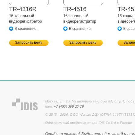
TR-4316R
TR-4516
TR-45
16-канальный
16-канальный
16-канал
видеорегистратор
видеорегистратор
видеорег
В сравнение
В сравнение
В сра
Запросить цену
Запросить цену
Запро
Москва, ул. 2-я Магистральная, дом 8А, стр.1, подъ
тел.
+7 (495) 369-25-20
© 2015 - 2026, ООО «Авикс ДЦ» (ОГРН: 11677468131
Официальный представитель IDIS Co.Ltd в России
Ошибка в тексте? Выделите её мышкой и на