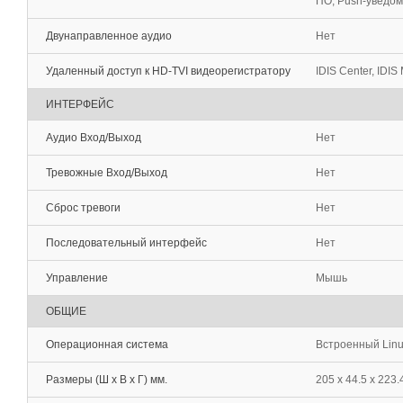
ПО, Push-уведомл
Двунаправленное аудио
Нет
Удаленный доступ к HD-TVI видеорегистратору
IDIS Center, IDIS
ИНТЕРФЕЙС
Аудио Вход/Выход
Нет
Тревожные Вход/Выход
Нет
Сброс тревоги
Нет
Последовательный интерфейс
Нет
Управление
Мышь
ОБЩИЕ
Операционная система
Встроенный Lin
Размеры (Ш х В х Г) мм.
205 x 44.5 x 223.