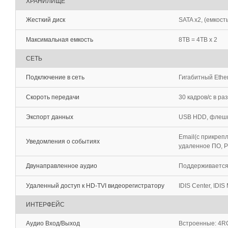
ХРАНИЛИЩЕ
Жесткий диск
SATA x2, (емкост
Максимальная емкость
8TB = 4TB x 2
СЕТЬ
Подключение в сеть
Гигабитный Ether
Скороть передачи
30 кадров/с в ра
Экспорт данных
USB HDD, флеш
Email(с прикреп
Уведомления о событиях
удаленное ПО, P
Двунаправленное аудио
Поддерживаетс
Удаленный доступ к HD-TVI видеорегистратору
IDIS Center, IDIS 
ИНТЕРФЕЙС
Аудио Вход/Выход
Встроенные: 4R