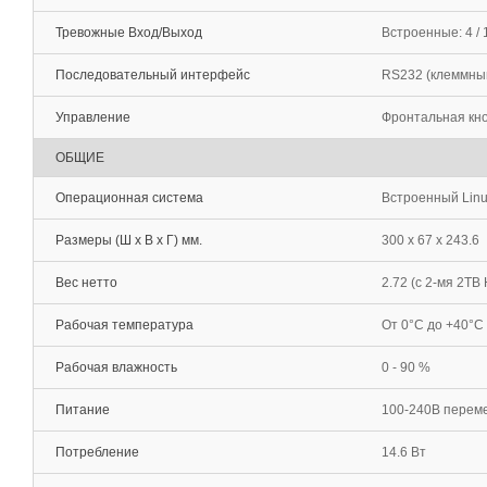
Тревожные Вход/Выход
Встроенные: 4 / 
Последовательный интерфейс
RS232 (клеммный
Управление
Фронтальная кно
ОБЩИЕ
Операционная система
Встроенный Lin
Размеры (Ш х В х Г) мм.
300 x 67 x 243.6
Вес нетто
2.72 (c 2-мя 2TB
Рабочая температура
От 0°С до +40°С
Рабочая влажность
0 - 90 %
Питание
100-240В перемен
Потребление
14.6 Вт