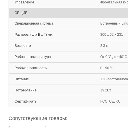
Управление
Фронтальная кно
ОБЩИЕ
Операционная система
Встроенный Lin
Размеры (Ш х В х Г) мм.
300 x 62 x 231
Вес нетто
2.3 кг
Рабочая температура
От 0°С до +40°С
Рабочая влажность
0 - 90 %
Питание
12В постоянного 
Потребление
19.2Вт
Сертификаты
FCC, CE, KC
Сопутствующие товары: