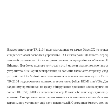
Видеорегистратор TR-2104 получает данные от камер DirectCX по коакс
с видеосигналом позволяет управлять HD-TVI камерами. Дальность перед
этого оборудования IDIS на территориально распределённых объектах. П
Ethernet. Для более полного контроля к этой модели можно подключать 
устройство. Сценарии реагирования на события включают отправку увед
устройства IOS/ Android или пользователю системы на его аккаунт в Twit
TR-2104 подключаются мониторы через интерфейсы HDMI или VGA. Дан
заданному времени или по факту обнаружения движения или наступлени
запись HD-TVI, 960H и аналоговых камер. В самом большом доступном р
времени. Синхронно с видеорядом возможна также запись аудиообстанов
корзины под установку ещё двух накопителей. Суммарная ёмкость архива