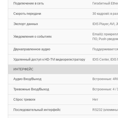
Подключение в сеть
Гигабитный Ether
Скороть передачи
30 кадров/с в ра
Экспорт данных
IDIS Player, AVI, 
Email(с прикреп
Уведомления о событиях
ПО, Push-уведомл
Двунаправленное аудио
Поддерживаетс
Удаленный доступ к HD-TVI видеорегистратору
IDIS Center, IDIS
ИНТЕРФЕЙС
Аудио Вход/Выход
Встроенные: 4R
Тревожные Вход/Выход
Встроенные: 4 / 
Сброс тревоги
Нет
Последовательный интерфейс
RS232 (клеммный