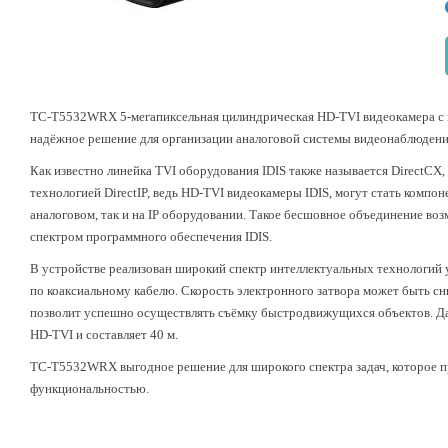
TC-T5532WRX 5-мегапиксельная цилиндрическая HD-TVI видеокамера с
надёжное решение для организации аналоговой системы видеонаблюдени
Как известно линейка TVI оборудования IDIS также называется DirectCX,
технологией DirectIP, ведь HD-TVI видеокамеры IDIS, могут стать комп
аналоговом, так и на IP оборудовании. Такое бесшовное объединение во
спектром программного обеспечения IDIS.
В устройстве реализован широкий спектр интеллектуальных технологий
по коаксиальному кабелю. Скорость электронного затвора может быть сниж
позволит успешно осуществлять съёмку быстродвижущихся объектов. Да
HD-TVI и составляет 40 м.
TC-T5532WRX выгодное решение для широкого спектра задач, которое пр
функциональностью.